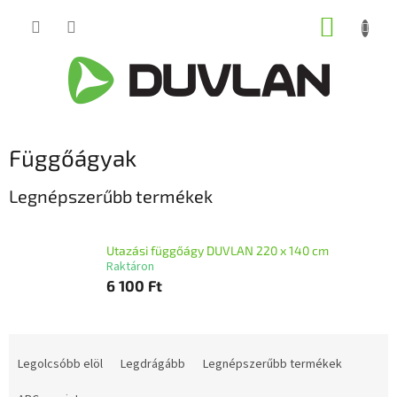
Ugrás
KOSÁR
a
fő
tartalomhoz
Függőágyak
Legnépszerűbb termékek
Utazási függőágy DUVLAN 220 x 140 cm
Raktáron
6 100 Ft
T
e
Legolcsóbb elöl
Legdrágább
Legnépszerűbb termékek
r