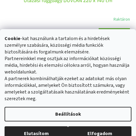
Utazási függőágy DUVLAN 220 x 140 cm
Raktáron
BŐVEBBEN
6 100 Ft
Cookie
-kat használunk a tartalom és a hirdetések
személyre szabására, közösségi média funkciók
összesen
1
termék
biztosítására és forgalmunk elemzésére.
L
Partnereinkkel meg osztjuk az információkat közösségi
i
s
média, hirdetési és elemzési célokra arról, hogyan használja
L
t
weboldalunkat.
á
Üzleti feltételek
Reklamáció rendje
a
A partnerek kombinálhatják ezeket az adatokat más olyan
b
Általános adatvédelmi szabályozás
Cookies
Kapcsolat
i
információkkal, amelyeket Ön biztosított számukra, vagy
l
r
amelyeket a szolgáltatásaik használatának eredményeként
é
á
szereztek meg.
c
n
y
Shoptet készítette
í
Beállítások
t
á
s
Copyright 2026
Duvlan.hu
. Minden jog fenntartva.
Süti beállítások
Elutasítom
Elfogadom
e
szerkesztése