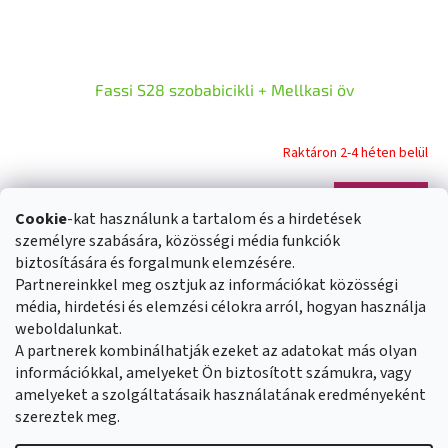
Fassi S28 szobabicikli + Mellkasi öv
Raktáron 2-4 héten belül
Kosárba
575 500 Ft
Cookie
-kat használunk a tartalom és a hirdetések
személyre szabására, közösségi média funkciók
összesen
11
termék
biztosítására és forgalmunk elemzésére.
L
Partnereinkkel meg osztjuk az információkat közösségi
i
s
média, hirdetési és elemzési célokra arról, hogyan használja
L
t
weboldalunkat.
á
Üzleti feltételek
Reklamáció rendje
a
A partnerek kombinálhatják ezeket az adatokat más olyan
b
Általános adatvédelmi szabályozás
Cookies
Kapcsolat
i
információkkal, amelyeket Ön biztosított számukra, vagy
l
r
amelyeket a szolgáltatásaik használatának eredményeként
é
á
szereztek meg.
c
n
y