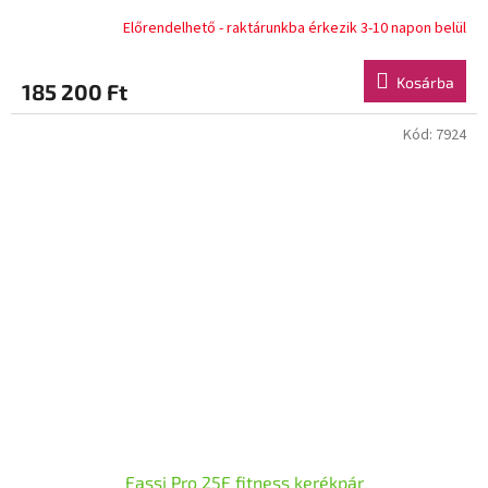
Előrendelhető - raktárunkba érkezik 3-10 napon belül
Kosárba
185 200 Ft
Kód:
7924
Fassi Pro 25F fitness kerékpár