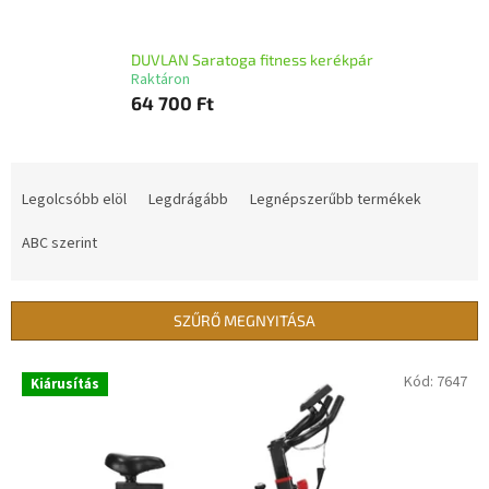
DUVLAN Saratoga fitness kerékpár
Raktáron
64 700 Ft
T
e
Legolcsóbb elöl
Legdrágább
Legnépszerűbb termékek
r
m
ABC szerint
é
k
e
SZŰRŐ MEGNYITÁSA
k
r
T
Kód:
7647
Kiárusítás
e
e
n
r
d
m
e
é
z