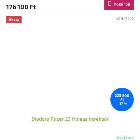
Kosárba
176 100 Ft
Kód:
7282
Akcia
223 800
Ft
–17 %
Diadora Racer 23 fitness kerékpár
Raktáron