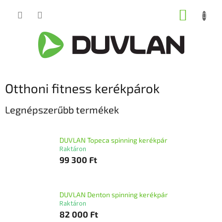
Ugrás
KOSÁR
a
fő
tartalomhoz
Otthoni fitness kerékpárok
Legnépszerűbb termékek
DUVLAN Topeca spinning kerékpár
Raktáron
99 300 Ft
DUVLAN Denton spinning kerékpár
Raktáron
82 000 Ft