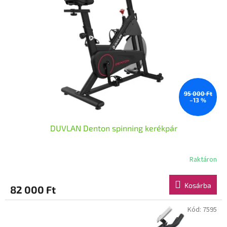
95 000 Ft
–13 %
DUVLAN Denton spinning kerékpár
Raktáron
Kosárba
82 000 Ft
Kód:
7595