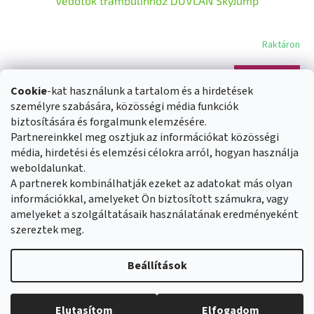
Védőtok trambulinhoz DUVLAN SkyJump
Raktáron
Kosárba
500 Ft
Cookie
-kat használunk a tartalom és a hirdetések
személyre szabására, közösségi média funkciók
összesen
1
termék
biztosítására és forgalmunk elemzésére.
L
Partnereinkkel meg osztjuk az információkat közösségi
i
s
média, hirdetési és elemzési célokra arról, hogyan használja
L
t
weboldalunkat.
á
Üzleti feltételek
Reklamáció rendje
a
A partnerek kombinálhatják ezeket az adatokat más olyan
b
Általános adatvédelmi szabályozás
Cookies
Kapcsolat
i
információkkal, amelyeket Ön biztosított számukra, vagy
l
r
amelyeket a szolgáltatásaik használatának eredményeként
é
á
szereztek meg.
c
n
y
Shoptet készítette
í
Beállítások
t
á
s
Copyright 2026
Duvlan.hu
. Minden jog fenntartva.
Süti beállítások
Elutasítom
Elfogadom
e
szerkesztése