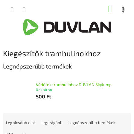
Ugrás
KOSÁR
a
fő
tartalomhoz
Kiegészítők trambulinokhoz
Legnépszerűbb termékek
Védőtok trambulinhoz DUVLAN SkyJump
Raktáron
500 Ft
T
e
Legolcsóbb elöl
Legdrágább
Legnépszerűbb termékek
r