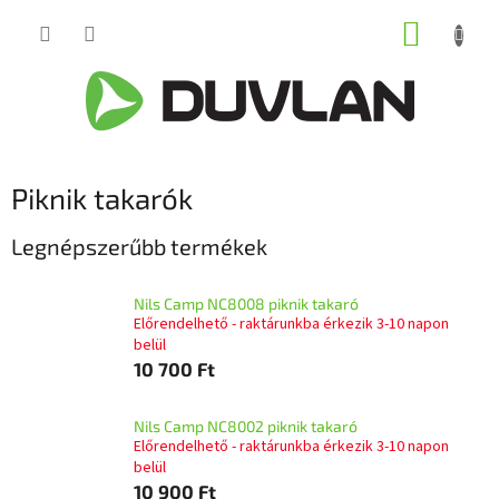
Ugrás
KOSÁR
a
fő
tartalomhoz
Piknik takarók
Legnépszerűbb termékek
Nils Camp NC8008 piknik takaró
Előrendelhető - raktárunkba érkezik 3-10 napon
belül
10 700 Ft
Nils Camp NC8002 piknik takaró
Előrendelhető - raktárunkba érkezik 3-10 napon
belül
10 900 Ft