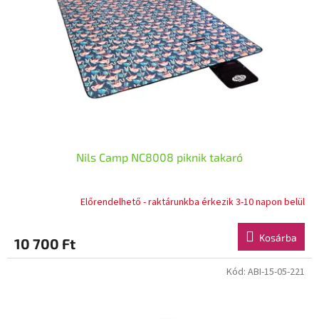
k
é
e
s
k
e
l
i
s
t
á
j
a
Nils Camp NC8008 piknik takaró
Előrendelhető - raktárunkba érkezik 3-10 napon belül
Kosárba
10 700 Ft
Kód:
ABI-15-05-221