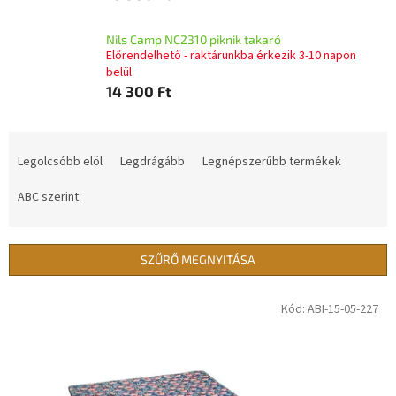
Nils Camp NC2310 piknik takaró
Előrendelhető - raktárunkba érkezik 3-10 napon
belül
14 300 Ft
T
e
Legolcsóbb elöl
Legdrágább
Legnépszerűbb termékek
r
m
ABC szerint
é
k
e
SZŰRŐ MEGNYITÁSA
k
r
T
Kód:
ABI-15-05-227
e
e
n
r
d
m
e
é
z