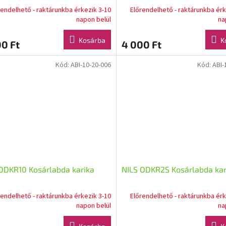
rendelhető - raktárunkba érkezik 3-10
Előrendelhető - raktárunkba érk
napon belül
na
Kosárba
K
0 Ft
4 000 Ft
Kód:
ABI-10-20-006
Kód:
ABI-
ODKR10 Kosárlabda karika
NILS ODKR2S Kosárlabda kar
rendelhető - raktárunkba érkezik 3-10
Előrendelhető - raktárunkba érk
napon belül
na