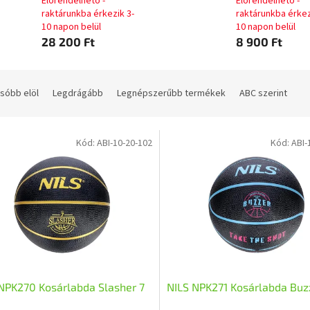
Előrendelhető -
Előrendelhető -
raktárunkba érkezik 3-
raktárunkba érkez
10 napon belül
10 napon belül
28 200 Ft
8 900 Ft
sóbb elöl
Legdrágább
Legnépszerűbb termékek
ABC szerint
Kód:
ABI-10-20-102
Kód:
ABI-
NPK270 Kosárlabda Slasher 7
NILS NPK271 Kosárlabda Buz