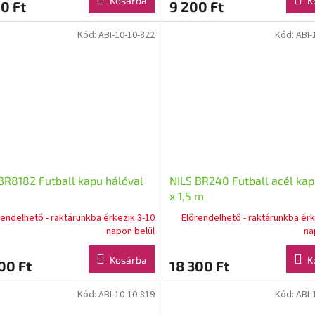
Kosárba
K
0 Ft
9 200 Ft
Kód:
ABI-10-10-822
Kód:
ABI-
BR8182 Futball kapu hálóval
NILS BR240 Futball acél kap
x 1,5 m
rendelhető - raktárunkba érkezik 3-10
Előrendelhető - raktárunkba érk
napon belül
na
Kosárba
K
00 Ft
18 300 Ft
Kód:
ABI-10-10-819
Kód:
ABI-