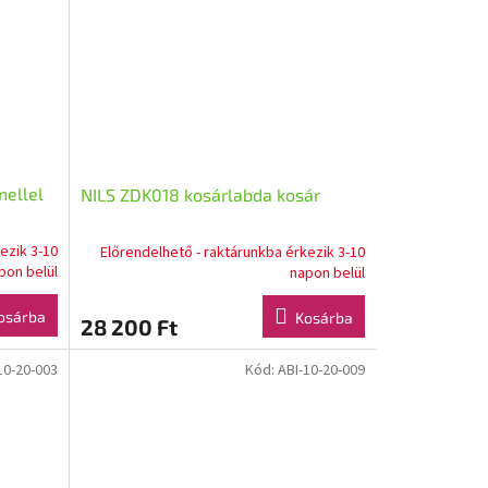
nellel
NILS ZDK018 kosárlabda kosár
ezik 3-10
Előrendelhető - raktárunkba érkezik 3-10
pon belül
napon belül
osárba
Kosárba
28 200 Ft
10-20-003
Kód:
ABI-10-20-009