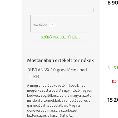
8 90
Raktáron
0
SZŰRŐ MEGJELENÍTÉSE
Mostanában értékelt termékek
NILS 
DUVLAN VX-10 gravitációs pad
KR
|
A termék értékelése 5-ből 5 csillag.
Elő
A megrendelést követő második nap
megérkezett a pad. Az ügyintéző nagyon
kedves, segítőkész volt, elmagyarázott
15 2
mindent a termékkel, a rendeléssel és a
garanciával kapcsolatban. Maga a
denevérpad masszív szerkezet,
biztonságos a használata. Az