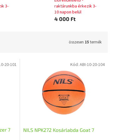
Előrendelhető -
ik 3-
raktárunkba érkezik 3-
10 napon belül
4 000 Ft
összesen
15
termék
10-20-101
Kód:
ABI-10-20-104
zer 7
NILS NPK272 Kosárlabda Goat 7