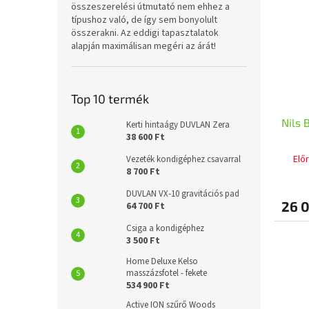
összeszerelési útmutató nem ehhez a
típushoz való, de így sem bonyolult
összerakni. Az eddigi tapasztalatok
alapján maximálisan megéri az árát!
Top 10 termék
Nils 
Kerti hintaágy DUVLAN Zera
38 600 Ft
Elő
Vezeték kondigéphez csavarral
8 700 Ft
DUVLAN VX-10 gravitációs pad
26 0
64 700 Ft
Csiga a kondigéphez
3 500 Ft
Home Deluxe Kelso
masszázsfotel - fekete
534 900 Ft
Active ION szűrő Woods