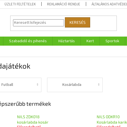
ÜZLETI FELTÉTELEK
REKLAMÁCIÓ RENDJE
ÁLTALÁNOS ADATVÉDE
KERESÉS
Szabadidő és pihenés
Háztartás
Kert
Sportok
dajátékok
Futball
Kosárlabda
épszerűbb termékek
NILS ZDK018
NILS ODKR10
kosárlabda kosár
Kosárlabda kari