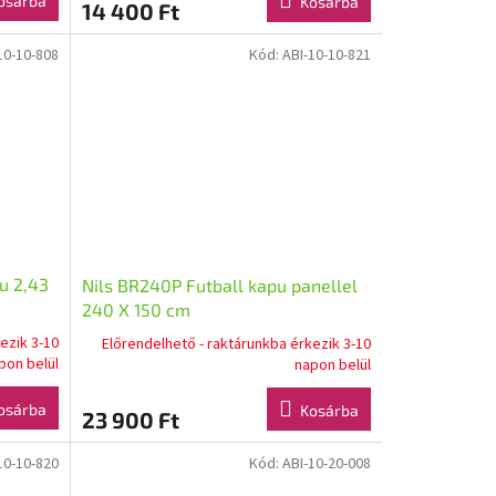
osárba
Kosárba
14 400 Ft
10-10-808
Kód:
ABI-10-10-821
u 2,43
Nils BR240P Futball kapu panellel
240 X 150 cm
ezik 3-10
Előrendelhető - raktárunkba érkezik 3-10
pon belül
napon belül
osárba
Kosárba
23 900 Ft
10-10-820
Kód:
ABI-10-20-008