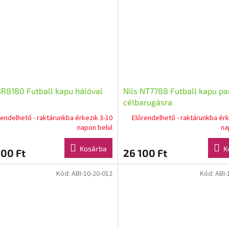
BR8180 Futball kapu hálóval
Nils NT7788 Futball kapu pa
célbarugásra
rendelhető - raktárunkba érkezik 3-10
Előrendelhető - raktárunkba érk
napon belül
na
Kosárba
K
00 Ft
26 100 Ft
Kód:
ABI-10-20-012
Kód:
ABI-