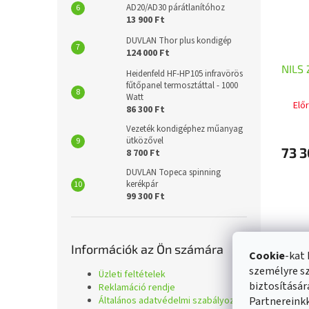
AD20/AD30 párátlanítóhoz
13 900 Ft
DUVLAN Thor plus kondigép
124 000 Ft
NILS 
Heidenfeld HF-HP105 infravörös
fűtőpanel termosztáttal - 1000
Watt
Elő
86 300 Ft
Vezeték kondigéphez műanyag
ütközővel
73 3
8 700 Ft
DUVLAN Topeca spinning
kerékpár
99 300 Ft
Információk az Ön számára
Cookie
-kat 
személyre sz
Üzleti feltételek
biztosításá
Reklamáció rendje
Általános adatvédelmi szabályozás
Partnereinkk