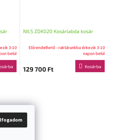
sár
NILS ZDK020 Kosárlabda kosár
ezik 3-10
Előrendelhető - raktárunkba érkezik 3-10
pon belül
napon belül
osárba
Kosárba
129 700 Ft
lfogadom