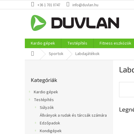
Ugrás
+36 1 701 0747
info@duvlan.hu
a
fő
tartalomhoz
Kardio gépek
Testépítés
Fitness eszközök
Kezdőlap
Sportok
Labdajátékok
O
Lab
l
Kategóriák
d
Kategóriák
átugrása
a
l
Kardio gépek
s
Testépítés
ó
Súlyzók
Legn
p
a
Állványok a rudak és tárcsák számára
n
Edzőpadok
e
Kondigépek