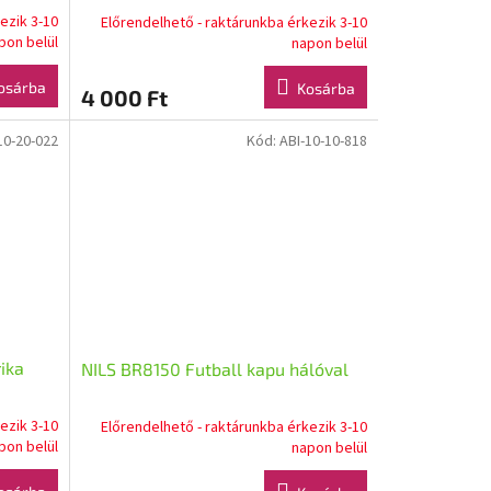
ezik 3-10
Előrendelhető - raktárunkba érkezik 3-10
pon belül
napon belül
osárba
Kosárba
4 000 Ft
10-20-022
Kód:
ABI-10-10-818
ika
NILS BR8150 Futball kapu hálóval
ezik 3-10
Előrendelhető - raktárunkba érkezik 3-10
pon belül
napon belül