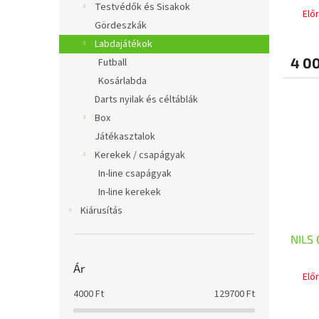
Testvédők és Sisakok
á
e
Elő
j
Gördeszkák
a
Labdajátékok
4 00
Futball
Kosárlabda
Darts nyilak és céltáblák
Box
Játékasztalok
Kerekek / csapágyak
In-line csapágyak
In-line kerekek
Kiárusítás
NILS 
Ár
Elő
4000
Ft
129700
Ft