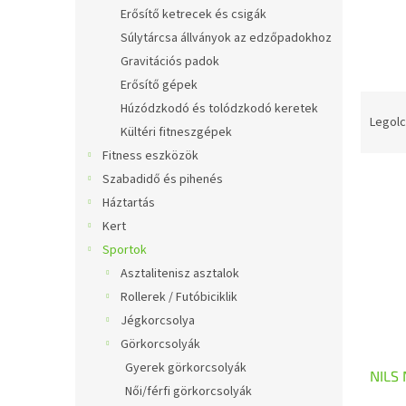
l
Erősítő ketrecek és csigák
Súlytárcsa állványok az edzőpadokhoz
Gravitációs padok
Erősítő gépek
T
Húzódzkodó és tolódzkodó keretek
e
Legolc
Kültéri fitneszgépek
r
Fitness eszközök
m
T
é
Szabadidő és pihenés
e
k
Háztartás
r
e
Kert
m
k
Sportok
é
r
Asztalitenisz asztalok
k
e
Rollerek / Futóbiciklik
e
n
k
d
Jégkorcsolya
l
e
Görkorcsolyák
i
z
Gyerek görkorcsolyák
NILS 
s
é
Női/férfi görkorcsolyák
t
s