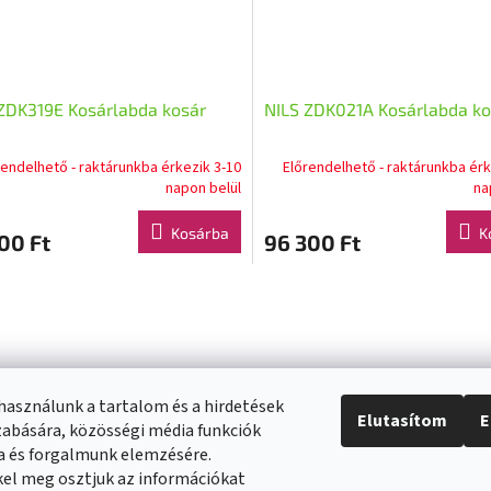
ZDK319E Kosárlabda kosár
NILS ZDK021A Kosárlabda ko
rendelhető - raktárunkba érkezik 3-10
Előrendelhető - raktárunkba érk
napon belül
na
Kosárba
K
00 Ft
96 300 Ft
L
i
s
t
a
i
használunk a tartalom és a hirdetések
r
Elutasítom
E
abására, közösségi média funkciók
á
ra és forgalmunk elemzésére.
n
el meg osztjuk az információkat
y