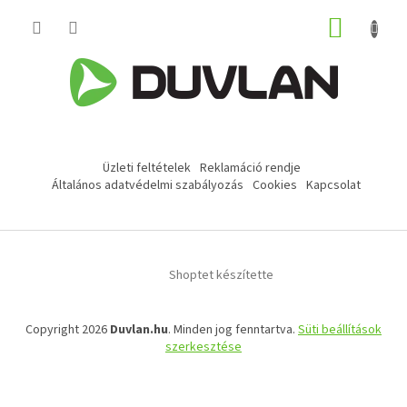
Ugrás
KOSÁR
a
fő
tartalomhoz
L
á
Üzleti feltételek
Reklamáció rendje
b
Általános adatvédelmi szabályozás
Cookies
Kapcsolat
l
é
c
Shoptet készítette
Copyright 2026
Duvlan.hu
. Minden jog fenntartva.
Süti beállítások
szerkesztése