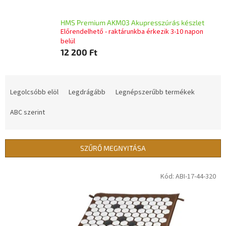
HMS Premium AKM03 Akupresszúrás készlet
Előrendelhető - raktárunkba érkezik 3-10 napon
belül
12 200 Ft
T
e
Legolcsóbb elöl
Legdrágább
Legnépszerűbb termékek
r
m
ABC szerint
é
k
e
SZŰRŐ MEGNYITÁSA
k
r
T
Kód:
ABI-17-44-320
e
e
n
r
d
m
e
é
z