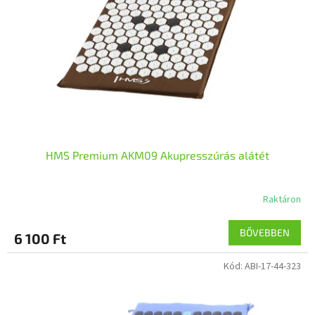
k
é
e
s
k
e
l
i
s
t
á
j
a
HMS Premium AKM09 Akupresszúrás alátét
Raktáron
BŐVEBBEN
6 100 Ft
Kód:
ABI-17-44-323