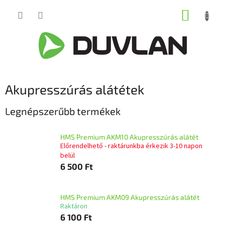
Ugrás
KOSÁR
a
fő
tartalomhoz
Akupresszúrás alátétek
Legnépszerűbb termékek
HMS Premium AKM10 Akupresszúrás alátét
Előrendelhető - raktárunkba érkezik 3-10 napon
belül
6 500 Ft
HMS Premium AKM09 Akupresszúrás alátét
Raktáron
6 100 Ft