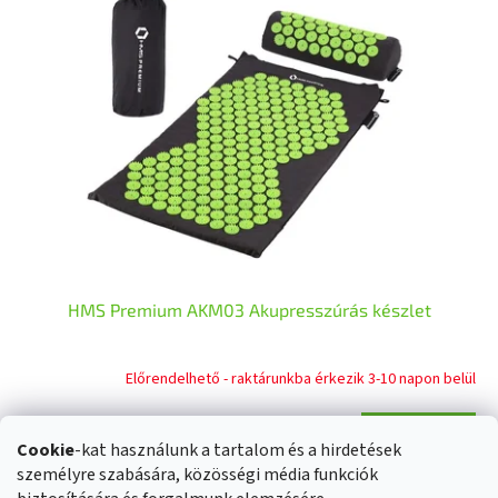
HMS Premium AKM03 Akupresszúrás készlet
Előrendelhető - raktárunkba érkezik 3-10 napon belül
BŐVEBBEN
12 200 Ft
Cookie
-kat használunk a tartalom és a hirdetések
személyre szabására, közösségi média funkciók
összesen
3
termék