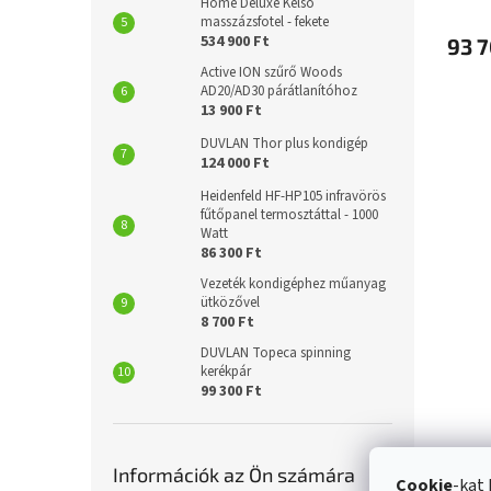
Home Deluxe Kelso
masszázsfotel - fekete
534 900 Ft
93 7
Active ION szűrő Woods
AD20/AD30 párátlanítóhoz
13 900 Ft
DUVLAN Thor plus kondigép
124 000 Ft
Heidenfeld HF-HP105 infravörös
fűtőpanel termosztáttal - 1000
Watt
86 300 Ft
Vezeték kondigéphez műanyag
ütközővel
8 700 Ft
DUVLAN Topeca spinning
kerékpár
99 300 Ft
Információk az Ön számára
Cookie
-kat 