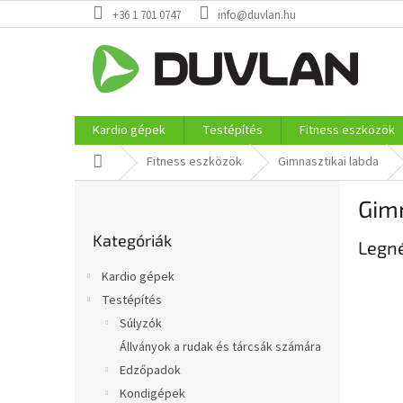
Ugrás
+36 1 701 0747
info@duvlan.hu
a
fő
tartalomhoz
Kardio gépek
Testépítés
Fitness eszközök
Kezdőlap
Fitness eszközök
Gimnasztikai labda
O
Gim
l
Kategóriák
d
Kategóriák
átugrása
Legn
a
l
Kardio gépek
s
Testépítés
ó
Súlyzók
p
a
Állványok a rudak és tárcsák számára
n
Edzőpadok
e
Kondigépek