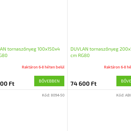
AN tornaszőnyeg 100x150x4
DUVLAN tornaszőnyeg 200x
G80
cm RG80
Raktáron 6-8 héten belül
Raktáron 6-8 hé
BŐVEBBEN
BŐV
00 Ft
74 600 Ft
Kód:
8094-50
Kód:
ABI