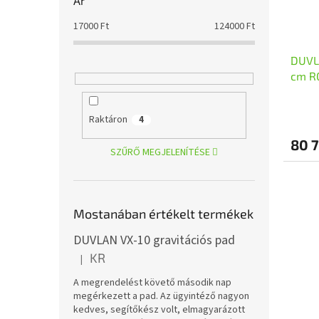
Ár
17000
Ft
124000
Ft
DUVL
cm R
Raktáron
4
80 7
SZŰRŐ MEGJELENÍTÉSE
Mostanában értékelt termékek
DUVLAN VX-10 gravitációs pad
KR
|
A termék értékelése 5-ből 5 csillag.
A megrendelést követő második nap
megérkezett a pad. Az ügyintéző nagyon
kedves, segítőkész volt, elmagyarázott