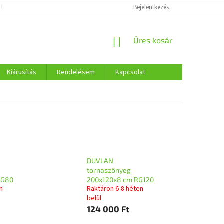
LMI SZABÁLYOZÁS
COOKIES
Bejelentkezés
KOSÁR
Üres kosár
Kiárusítás
Rendelésem
Kapcsolat
DUVLAN
tornaszőnyeg
RG80
200x120x8 cm RG120
n
Raktáron 6-8 héten
belül
124 000 Ft