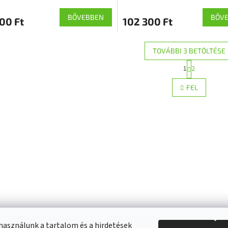
BŐVEBBEN
BŐV
00 Ft
102 300 Ft
TOVÁBBI 3 BETÖLTÉSE
L
1
2
L
a
p
i
FEL
o
s
z
t
á
a
s
i
r
á
n
y
í
t
á
s
e
l
használunk a tartalom és a hirdetések
e