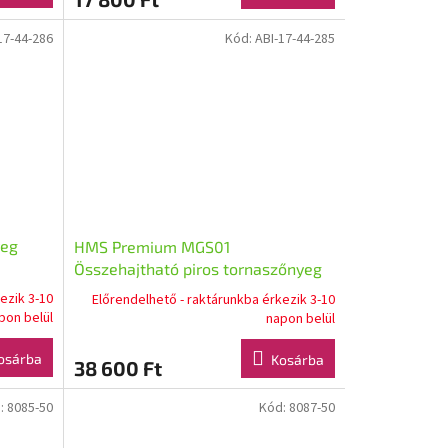
17-44-286
Kód:
ABI-17-44-285
yeg
HMS Premium MGS01
Összehajtható piros tornaszőnyeg
ezik 3-10
Előrendelhető - raktárunkba érkezik 3-10
pon belül
napon belül
osárba
Kosárba
38 600 Ft
:
8085-50
Kód:
8087-50