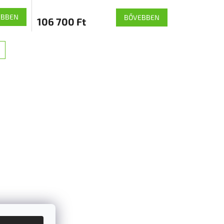
EBBEN
BŐVEBBEN
106 700 Ft