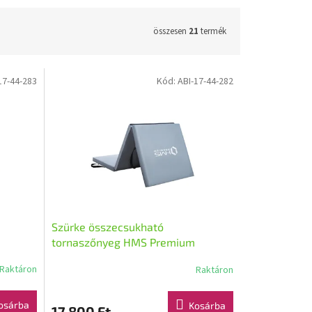
összesen
21
termék
17-44-283
Kód:
ABI-17-44-282
Szürke összecsukható
tornaszőnyeg HMS Premium
MGS02
Raktáron
Raktáron
osárba
Kosárba
17 800 Ft