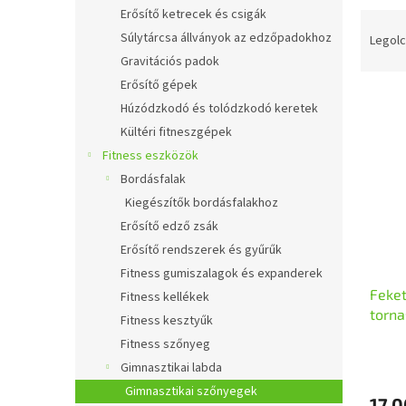
l
Erősítő ketrecek és csigák
T
e
Súlytárcsa állványok az edzőpadokhoz
Legolc
r
Gravitációs padok
m
Erősítő gépek
T
é
Húzódzkodó és tolódzkodó keretek
e
k
Kültéri fitneszgépek
r
e
Fitness eszközök
m
k
é
r
Bordásfalak
k
e
Kiegészítők bordásfalakhoz
e
n
Erősítő edző zsák
k
d
Erősítő rendszerek és gyűrűk
l
e
Fitness gumiszalagok és expanderek
i
z
Feke
s
é
Fitness kellékek
torn
t
s
Fitness kesztyűk
MGS
á
e
Fitness szőnyeg
j
Gimnasztikai labda
a
Gimnasztikai szőnyegek
17 0