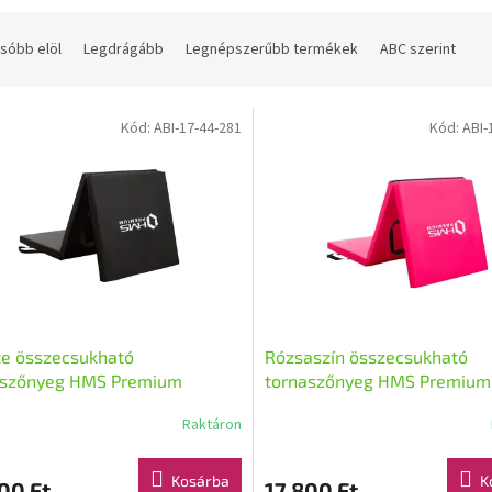
sóbb elöl
Legdrágább
Legnépszerűbb termékek
ABC szerint
Kód:
ABI-17-44-281
Kód:
ABI-
te összecsukható
Rózsaszín összecsukható
aszőnyeg HMS Premium
tornaszőnyeg HMS Premium
02
MGS02
Raktáron
Kosárba
K
00 Ft
17 800 Ft