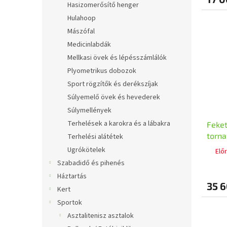
Hasizomerősítő henger
Hulahoop
Mászófal
Medicinlabdák
Mellkasi övek és lépésszámlálók
Plyometrikus dobozok
Sport rögzítők és derékszíjak
Súlyemelő övek és hevederek
Súlymellények
Terhelések a karokra és a lábakra
Feke
torn
Terhelési alátétek
Ugrókötelek
Elő
Szabadidő és pihenés
Háztartás
35 6
Kert
Sportok
Asztalitenisz asztalok