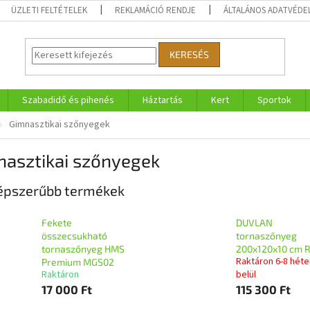
ÜZLETI FELTÉTELEK
REKLAMÁCIÓ RENDJE
ÁLTALÁNOS ADATVÉDE
KERESÉS
Szabadidő és pihenés
Háztartás
Kert
Sportok
Gimnasztikai szőnyegek
nasztikai szőnyegek
épszerűbb termékek
Fekete
DUVLAN
összecsukható
tornaszőnyeg
tornaszőnyeg HMS
200x120x10 cm 
Raktáron 6-8 héte
Premium MGS02
Raktáron
belül
17 000 Ft
115 300 Ft