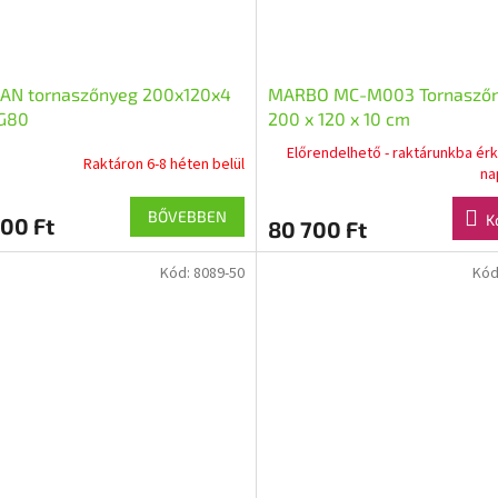
AN tornaszőnyeg 200x120x4
MARBO MC-M003 Tornasző
G80
200 x 120 x 10 cm
Előrendelhető - raktárunkba érk
Raktáron 6-8 héten belül
na
BŐVEBBEN
K
00 Ft
80 700 Ft
Kód:
8089-50
Kód