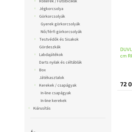
Rollerek / Futóbiciklik
Jégkorcsolya
Görkorcsolyák
Gyerek görkorcsolyák
Női/férfi görkorcsolyák
Testvédők és Sisakok
Gördeszkák
DUVL
Labdajátékok
cm R
Darts nyilak és céltáblák
Box
Játékasztalok
72 0
Kerekek / csapágyak
In-line csapágyak
In-line kerekek
Kiárusítás