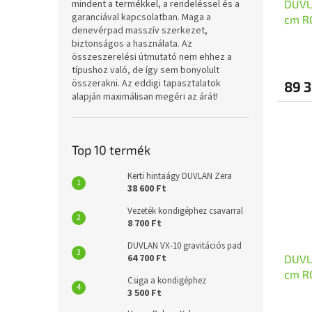
mindent a termékkel, a rendeléssel és a
DUVL
garanciával kapcsolatban. Maga a
cm R
denevérpad masszív szerkezet,
biztonságos a használata. Az
összeszerelési útmutató nem ehhez a
típushoz való, de így sem bonyolult
összerakni. Az eddigi tapasztalatok
89 3
alapján maximálisan megéri az árát!
Top 10 termék
Kerti hintaágy DUVLAN Zera
38 600 Ft
Vezeték kondigéphez csavarral
8 700 Ft
DUVLAN VX-10 gravitációs pad
64 700 Ft
DUVL
cm R
Csiga a kondigéphez
3 500 Ft