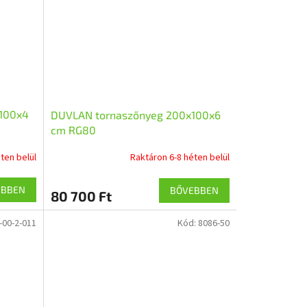
100x4
DUVLAN tornaszőnyeg 200x100x6
cm RG80
ten belül
Raktáron 6-8 héten belül
EBBEN
BŐVEBBEN
80 700 Ft
-00-2-011
Kód:
8086-50