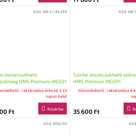
Kód:
ABI-17-44-284
Kód:
ABI-
te összecsukható
Szürke összecsukható szőn
aszőnyeg HMS Premium MGS01
HMS Premium MGS01
rendelhető - raktárunkba érkezik 3-10
Előrendelhető - raktárunkba érk
napon belül
na
Kosárba
K
00 Ft
35 600 Ft
Kód:
8092-50
Kód