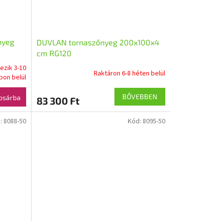
nyeg
DUVLAN tornaszőnyeg 200x100x4
cm RG120
ezik 3-10
Raktáron 6-8 héten belül
pon belül
BŐVEBBEN
osárba
83 300 Ft
:
8088-50
Kód:
8095-50