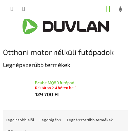
Ugrás
KOSÁR
a
fő
tartalomhoz
Otthoni motor nélküli futópadok
Legnépszerűbb termékek
Bcube MQ80 futópad
Raktáron 2-4 héten belül
129 700 Ft
T
e
Legolcsóbb elöl
Legdrágább
Legnépszerűbb termékek
r