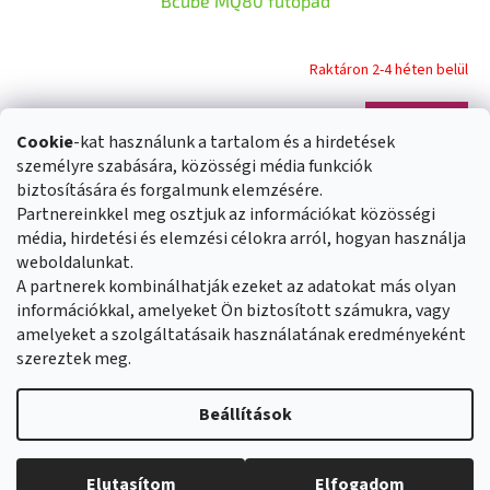
Bcube MQ80 futópad
Raktáron 2-4 héten belül
Kosárba
129 700 Ft
Cookie
-kat használunk a tartalom és a hirdetések
személyre szabására, közösségi média funkciók
összesen
1
termék
biztosítására és forgalmunk elemzésére.
L
Partnereinkkel meg osztjuk az információkat közösségi
i
s
média, hirdetési és elemzési célokra arról, hogyan használja
L
t
weboldalunkat.
á
Üzleti feltételek
Reklamáció rendje
a
A partnerek kombinálhatják ezeket az adatokat más olyan
b
Általános adatvédelmi szabályozás
Cookies
Kapcsolat
i
információkkal, amelyeket Ön biztosított számukra, vagy
l
r
amelyeket a szolgáltatásaik használatának eredményeként
é
á
szereztek meg.
c
n
y
Shoptet készítette
í
Beállítások
t
á
s
Copyright 2026
Duvlan.hu
. Minden jog fenntartva.
Süti beállítások
Elutasítom
Elfogadom
e
szerkesztése