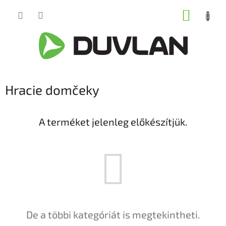
Ugrás
KOSÁR
a
fő
tartalomhoz
Hracie domčeky
A terméket jelenleg előkészítjük.
De a többi kategóriát is megtekintheti.