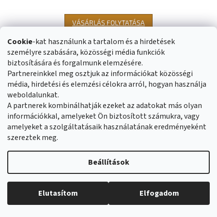
VÁSÁRLÁS FOLYTATÁSA
Cookie
-kat használunk a tartalom és a hirdetések
személyre szabására, közösségi média funkciók
L
biztosítására és forgalmunk elemzésére.
á
Üzleti feltételek
Reklamáció rendje
Partnereinkkel meg osztjuk az információkat közösségi
b
Általános adatvédelmi szabályozás
Cookies
Kapcsolat
média, hirdetési és elemzési célokra arról, hogyan használja
l
weboldalunkat.
é
A partnerek kombinálhatják ezeket az adatokat más olyan
c
információkkal, amelyeket Ön biztosított számukra, vagy
Shoptet készítette
amelyeket a szolgáltatásaik használatának eredményeként
szereztek meg.
Copyright 2026
Duvlan.hu
. Minden jog fenntartva.
Süti beállítások
Beállítások
szerkesztése
Elutasítom
Elfogadom