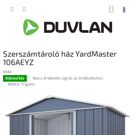
Ugrás
KOSÁR
a
fő
tartalomhoz
Szerszámtároló ház YardMaster
106AEYZ
6944
A
Nincs értékelés
Ugrás az értékeléshez
Kiárusítás
termék
Márka:
Trigano
átlagos
értékelése
5-
ből
0,0
csillag.