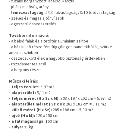
- tűzálló horganyzott acélból készül
- jó ár / minőség arány
-
lemezvastagság:
5/10 falvastagság, 3/10 tetővastagság
- széles és magas ajtónyílások
- egyszerű összeszerelés
További információ:
- a belső falak és a tetőtér alumínium színbe
- a ház külső része fém függőleges panelekból ál, szürke
antracit színben
- összecsukott élek a nagyobb biztonság érdekében
- rozsdamentes acél
- a horgony része
Műszaki leírás:
- teljes terület:
5,97 m2
- alapterület:
5,11 m2
- teljes méret (H x Sz x M):
303 x 197 x 202 cm = 5,97 m2
- alapterület méret ( Sz x H):
281 x 182 cm = 5.11 m2
- külső méret (H x Sz):
285 x 186 cm = 5,30 m2
- ajtó (H x M):
120 x 158 cm
- a fal magassága:
160 cm
- súlya:
91 kg