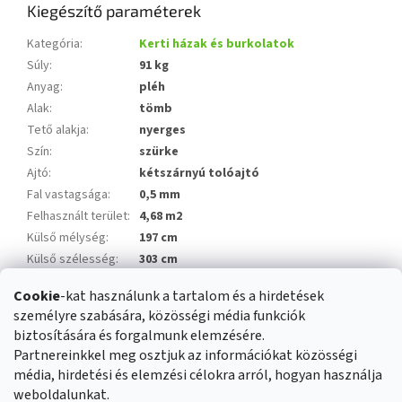
Kiegészítő paraméterek
Kategória
:
Kerti házak és burkolatok
Súly
:
91 kg
Anyag
:
pléh
Alak
:
tömb
Tető alakja
:
nyerges
Szín
:
szürke
Ajtó
:
kétszárnyú tolóajtó
Fal vastagsága
:
0,5 mm
Felhasznált terület
:
4,68 m2
Külső mélység
:
197 cm
Külső szélesség
:
303 cm
Beépített terület
:
5,97 m2
Cookie
-kat használunk a tartalom és a hirdetések
Szerszámház
:
igen
személyre szabására, közösségi média funkciók
A tétel elfogyott…
biztosítására és forgalmunk elemzésére.
Partnereinkkel meg osztjuk az információkat közösségi
média, hirdetési és elemzési célokra arról, hogyan használja
L
weboldalunkat.
á
Üzleti feltételek
Reklamáció rendje