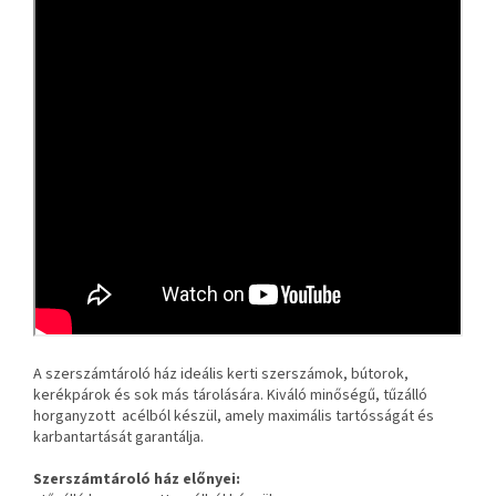
A szerszámtároló ház
ideális kerti szerszámok, bútorok,
kerékpárok és sok más tárolására.
Kiváló minőségű, tűzálló
horganyzott acélból készül, amely maximális tartósságát és
karbantartását garantálja.
Szerszámtároló ház előnyei: