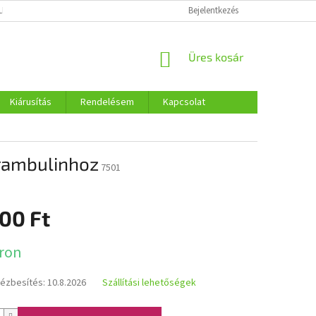
LMI SZABÁLYOZÁS
COOKIES
Bejelentkezés
KOSÁR
Üres kosár
Kiárusítás
Rendelésem
Kapcsolat
rambulinhoz
7501
00 Ft
:
ron
kézbesítés:
10.8.2026
Szállítási lehetőségek