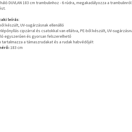
háló DUVLAN 183 cm trambulinhoz - 6 rúdra, megakadályozza a trambulinról
ést.
aki leírás
:
ből készült, UV-sugárzásnak ellenálló
elépőnyílás cipzárral és csatokkal van ellátva, PE-ből készült, UV-sugárzásna
háló egyszerűen és gyorsan felszerelhető
m tartalmazza a támaszrudakat és a rudak habvédőjét
mérő:
183 cm