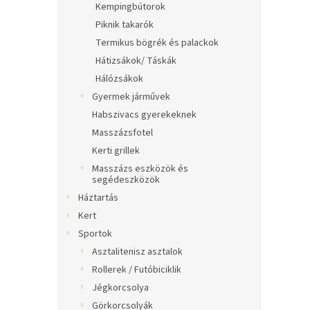
Kempingbútorok
Piknik takarók
Termikus bögrék és palackok
Hátizsákok/ Táskák
Hálózsákok
Gyermek járművek
Habszivacs gyerekeknek
Masszázsfotel
Kerti grillek
Masszázs eszközök és
segédeszközök
Háztartás
Kert
Sportok
Asztalitenisz asztalok
Rollerek / Futóbiciklik
Jégkorcsolya
Görkorcsolyák