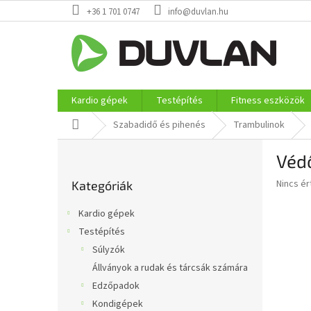
Ugrás
+36 1 701 0747
info@duvlan.hu
a
fő
tartalomhoz
Kardio gépek
Testépítés
Fitness eszközök
Kezdőlap
Szabadidő és pihenés
Trambulinok
O
Véd
l
Kategóriák
d
A
Nincs é
Kategóriák
átugrása
a
termék
l
átlagos
Kardio gépek
s
értékel
Testépítés
5-
ó
ből
Súlyzók
p
0,0
a
Állványok a rudak és tárcsák számára
csillag.
n
Edzőpadok
e
Kondigépek