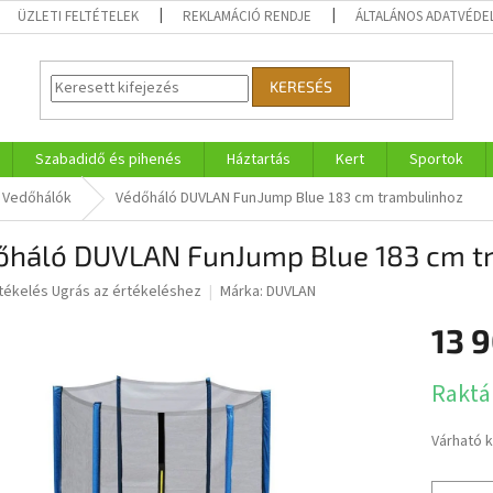
ÜZLETI FELTÉTELEK
REKLAMÁCIÓ RENDJE
ÁLTALÁNOS ADATVÉDE
KERESÉS
Szabadidő és pihenés
Háztartás
Kert
Sportok
Vedőhálók
Védőháló DUVLAN FunJump Blue 183 cm trambulinhoz
őháló DUVLAN FunJump Blue 183 cm t
rtékelés
Ugrás az értékeléshez
Márka:
DUVLAN
13 9
ése
Egységár
Raktá
Várható 