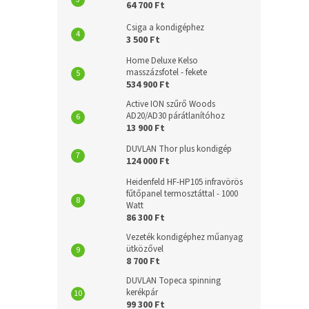
64 700 Ft
Csiga a kondigéphez
3 500 Ft
Home Deluxe Kelso
masszázsfotel - fekete
534 900 Ft
Active ION szűrő Woods
AD20/AD30 párátlanítóhoz
13 900 Ft
DUVLAN Thor plus kondigép
124 000 Ft
Heidenfeld HF-HP105 infravörös
fűtőpanel termosztáttal - 1000
Watt
86 300 Ft
Vezeték kondigéphez műanyag
ütközővel
8 700 Ft
DUVLAN Topeca spinning
kerékpár
99 300 Ft