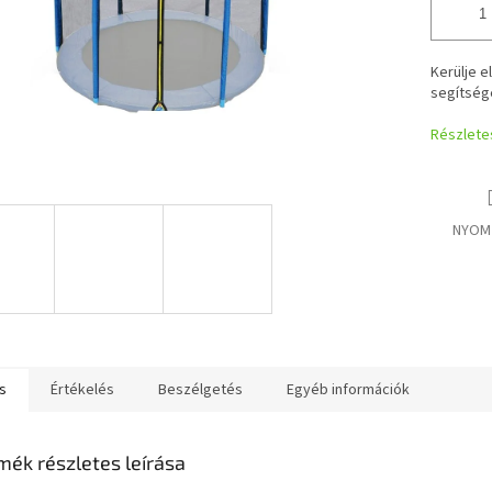
Kerülje e
segítség
Részlete
NYOM
s
Értékelés
Beszélgetés
Egyéb információk
mék részletes leírása