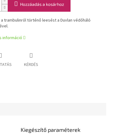
Hozzáadás a kosárhoz
l a trambulinról történő leesést a Duvlan védőháló
ével.
s információ
TATÁS
KÉRDÉS
Kiegészítő paraméterek