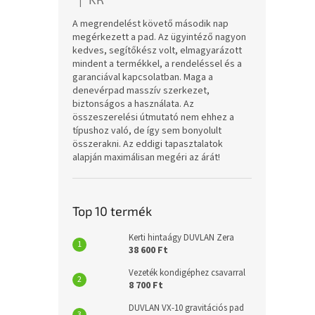
|
A termék értékelése 5-ből 5 csillag.
A megrendelést követő második nap
megérkezett a pad. Az ügyintéző nagyon
kedves, segítőkész volt, elmagyarázott
mindent a termékkel, a rendeléssel és a
garanciával kapcsolatban. Maga a
denevérpad masszív szerkezet,
biztonságos a használata. Az
összeszerelési útmutató nem ehhez a
típushoz való, de így sem bonyolult
összerakni. Az eddigi tapasztalatok
alapján maximálisan megéri az árát!
Top 10 termék
Kerti hintaágy DUVLAN Zera
38 600 Ft
Vezeték kondigéphez csavarral
8 700 Ft
DUVLAN VX-10 gravitációs pad