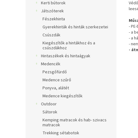
Védő
Kerti bútorok
lees
Játszóterek
Fészekhinta
Műsz
- PE-
Gyerekhinták és hinták szerkezetei
- a b
Csúszdák
- a 
Kiegészítők a hintákhoz és a
- ne
csúszdákhoz
- át
Hintaszékek és hintaágyak
Medencék
Pezsgőfürdő
Medence szűrő
Ponyva, alátét
Medence kiegészítők
Outdoor
Sátorok
Kemping matracok és hab- szivacs
matracok
Trekking sétabotok