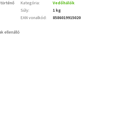
 történő
Kategória
:
Vedőhálók
Súly
:
1 kg
EAN vonalkód
:
8586019915020
k ellenálló