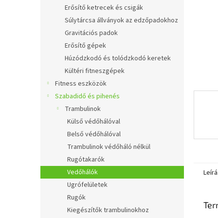
l
Erősítő ketrecek és csigák
Súlytárcsa állványok az edzőpadokhoz
Gravitációs padok
Erősítő gépek
Húzódzkodó és tolódzkodó keretek
Kültéri fitneszgépek
Fitness eszközök
Szabadidő és pihenés
Trambulinok
Külső védőhálóval
Belső védőhálóval
Trambulinok védőháló nélkül
Rugótakarók
Vedőhálók
Leírá
Ugrófelületek
Rugók
Ter
Kiegészítők trambulinokhoz