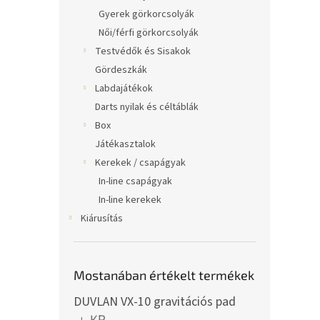
Gyerek görkorcsolyák
Női/férfi görkorcsolyák
Testvédők és Sisakok
Gördeszkák
Labdajátékok
Darts nyilak és céltáblák
Box
Játékasztalok
Kerekek / csapágyak
In-line csapágyak
In-line kerekek
Kiárusítás
Mostanában értékelt termékek
DUVLAN VX-10 gravitációs pad
KR