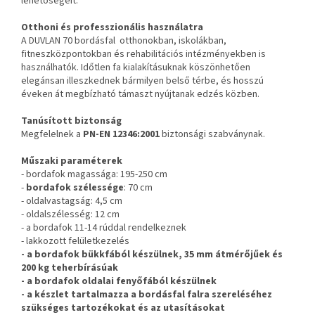
lehetőségeit.
Otthoni és professzionális használatra
A DUVLAN 70 bordásfal otthonokban, iskolákban,
fitneszközpontokban és rehabilitációs intézményekben is
használhatók. Időtlen fa kialakításuknak köszönhetően
elegánsan illeszkednek bármilyen belső térbe, és hosszú
éveken át megbízható támaszt nyújtanak edzés közben.
Tanúsított biztonság
Megfelelnek a
PN-EN 12346:2001
biztonsági szabványnak.
Műszaki paraméterek
- bordafok magassága: 195-250 cm
-
bordafok szélessége
: 70 cm
- oldalvastagság: 4,5 cm
- oldalszélesség: 12 cm
- a bordafok 11-14 rúddal rendelkeznek
- lakkozott felületkezelés
- a bordafok bükkfából készülnek, 35 mm átmérőjűek és
200 kg teherbírásúak
- a bordafok oldalai fenyőfából készülnek
- a készlet tartalmazza a bordásfal falra szereléséhez
szükséges tartozékokat és az utasításokat