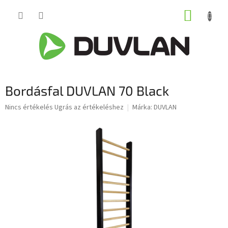
Ugrás
KOSÁR
a
fő
tartalomhoz
Bordásfal DUVLAN 70 Black
A
Nincs értékelés
Ugrás az értékeléshez
Márka:
DUVLAN
termék
átlagos
értékelése
5-
ből
0,0
csillag.