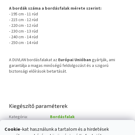
A bordák száma a bordásfalak mérete szerint:
- 195 cm - 11 rúd
- 215 cm - 12 rúd
- 220 cm - 12 rúd
- 230 cm - 13 rúd
- 240 cm - 14 rúd
- 250 cm - 14 rúd
A DUVLAN bordásfalakat az
Európai Unióban
gyártják, ami
garantálja a magas minőségű feldolgozást és a szigorú
biztonsági előírások betartását.
Kiegészítő paraméterek
Kategória
:
Bordásfalak
EAN vonalkód
:
Változat kiválasztása
Cookie
-kat használunk a tartalom és a hirdetések
Anyag
:
fa