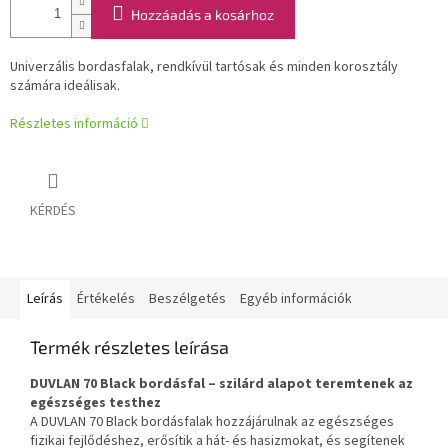
Hozzáadás a kosárhoz
Univerzális bordasfalak, rendkívül tartósak és minden korosztály
számára ideálisak.
Részletes információ
KÉRDÉS
Leírás
Értékelés
Beszélgetés
Egyéb információk
Termék részletes leírása
DUVLAN 70 Black bordásfal – szilárd alapot teremtenek az
egészséges testhez
A DUVLAN 70 Black bordásfalak hozzájárulnak az egészséges
fizikai fejlődéshez, erősítik a hát- és hasizmokat, és segítenek