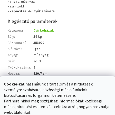
-
anyag
: műanyag
- szín: zöld
-
kapacitás
: 4–6 tyúk számára
Kiegészítő paraméterek
Kategória
:
Csirkeházak
Súly
:
54 kg
EAN vonalkód
:
353900
Kifutóval
:
igen
Anyag
:
műanyag
Szín
:
zöld
Tyúkok száma
:
6
Hossza
:
120,7 cm
Magassága
:
120 cm
Cookie
-kat használunk a tartalom és a hirdetések
Szélessége
:
204,5 cm
személyre szabására, közösségi média funkciók
Nyitható tető
:
nem
biztosítására és forgalmunk elemzésére.
Partnereinkkel meg osztjuk az információkat közösségi
média, hirdetési és elemzési célokra arról, hogyan használja
L
weboldalunkat.
á
Üzleti feltételek
Reklamáció rendje