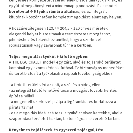
kényelmes környezetet szeretnének biztosítani tyúkjaiknak, és
egyúttal megkönnyíteni a mindennapi gondozást. Ez a modell
körülbelül 4-6 tyúk számára
alkalmas, és az integrált
kifutónak köszönhetően komplett megoldást jelent egy helyen.
A hozzávetőlegesen 120,7 × 204,5 × 120 cm-es méretek
elegendő helyet biztosítanak a természetes mozgáshoz,
pihenéshez és fekvéshez anélkül, hogy a szerkezet
robusztusnak vagy zavarónak tűnne a kertben.
Teljes megoldás: tyúkól + kifutó egyben:
A THE EGG CHALET modell egy zárt, alvó és tojásrakó területet
kombinál egy szomszédos kifutóval. Ez biztonságos menedéket
és teret biztosít a tyúkoknak a nappali tevékenységekhez.
- a fedett terület véd az eső, a szél és a hideg ellen
- az integrált kifutó lehetővé teszi a mozgást további kerítés
építése nélkül
- a megemelt szerkezet javítja a légáramlást és korlátozza a
páratartalmat
- ez a megoldás ideálissá teszi a tyúkólat olyan kertekbe, ahol a
szaporodási területet tisztán, biztonságosan szeretné tartani.
Kényelmes tojófészek és egyszerű tojásgyűjtés: