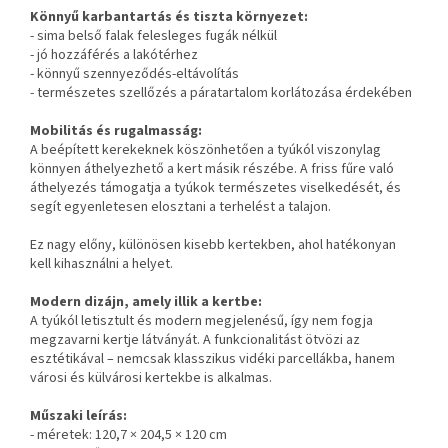
Könnyű karbantartás és tiszta környezet:
- sima belső falak felesleges fugák nélkül
- jó hozzáférés a lakótérhez
- könnyű szennyeződés-eltávolítás
- természetes szellőzés a páratartalom korlátozása érdekében
Mobilitás és rugalmasság:
A beépített kerekeknek köszönhetően a tyúkól viszonylag
könnyen áthelyezhető a kert másik részébe. A friss fűre való
áthelyezés támogatja a tyúkok természetes viselkedését, és
segít egyenletesen elosztani a terhelést a talajon.
Ez nagy előny, különösen kisebb kertekben, ahol hatékonyan
kell kihasználni a helyet.
Modern dizájn, amely illik a kertbe:
A tyúkól letisztult és modern megjelenésű, így nem fogja
megzavarni kertje látványát. A funkcionalitást ötvözi az
esztétikával – nemcsak klasszikus vidéki parcellákba, hanem
városi és külvárosi kertekbe is alkalmas.
Műszaki leírás:
- méretek: 120,7 × 204,5 × 120 cm