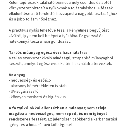
Külön tojófészek található benne, amely csendes és sötét
környezetet biztosít a tyúkoknak a tojásrakáshoz. A fészek
elkülönítése a fő területtől hozzájárul a nagyobb tisztasághoz
és a jobb tojásminőséghez.
A praktikus nyílás lehetővé teszi a kényelmes begyűjtést
kívülről, így nem kell belépni a tyúkólba. Ez gyorssá és
hatékonnyá teszi a napi gondozást.
Tartós műanyag egész éves használatra:
A teljes szerkezet kiváló minőségű, strapabíró műanyagból
készült, amelyet egész éves kültéri használatra terveztek.
Az anyag:
- nedvesség- és esőálló
- alacsony hőmérsékleten is stabil
- UV-sugárzásálló
- könnyen mosható és higiénikus
A fa tyúkólokkal ellentétben a műanyag nem szívja
magába a nedvességet, nem reped, és nem igényel
rendszeres festést.
Ez jelentősen csökkenti a karbantartási
igényt és a hosszú távú költségeket.