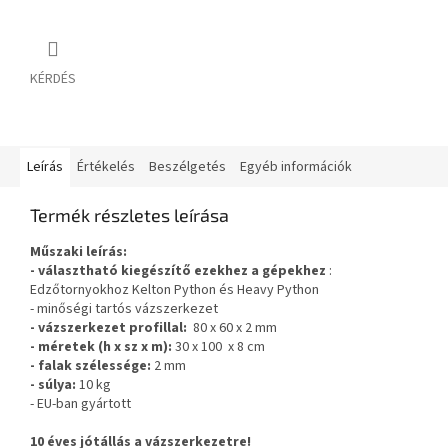
KÉRDÉS
Leírás
Értékelés
Beszélgetés
Egyéb információk
Termék részletes leírása
Műszaki leírás:
- választható kiegészítő ezekhez a gépekhez
:
Edzőtornyokhoz Kelton Python és Heavy Python
- minőségi tartós vázszerkezet
- vázszerkezet profillal:
80 x 60 x 2 mm
- méretek (h x sz x m):
30 x 100 x 8 cm
- falak szélessége:
2 mm
- súlya:
10 kg
- EU-ban gyártott
10 éves jótállás a vázszerkezetre!