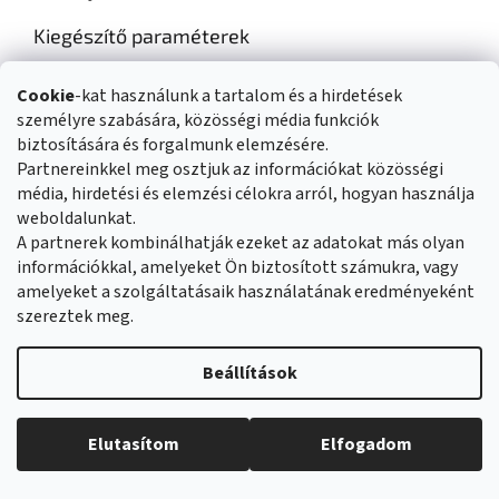
Kiegészítő paraméterek
Kategória
:
Edzőtorony kiegészítők
Cookie
-kat használunk a tartalom és a hirdetések
Súly
:
10 kg
személyre szabására, közösségi média funkciók
EAN vonalkód
:
5906874215722
biztosítására és forgalmunk elemzésére.
Partnereinkkel meg osztjuk az információkat közösségi
média, hirdetési és elemzési célokra arról, hogyan használja
L
weboldalunkat.
á
Üzleti feltételek
Reklamáció rendje
A partnerek kombinálhatják ezeket az adatokat más olyan
b
Általános adatvédelmi szabályozás
Cookies
Kapcsolat
információkkal, amelyeket Ön biztosított számukra, vagy
l
amelyeket a szolgáltatásaik használatának eredményeként
é
szereztek meg.
c
Shoptet készítette
Beállítások
Copyright 2026
Duvlan.hu
. Minden jog fenntartva.
Süti beállítások
Elutasítom
Elfogadom
szerkesztése