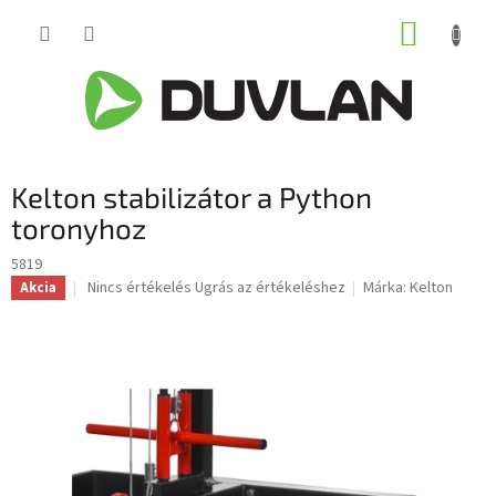
Ugrás
KOSÁR
a
fő
tartalomhoz
Kelton stabilizátor a Python
toronyhoz
5819
A
Nincs értékelés
Ugrás az értékeléshez
Márka:
Kelton
Akcia
termék
átlagos
értékelése
5-
ből
0,0
csillag.