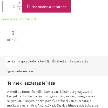
Hozzáadás a kosárhoz
Részletes információ
KÉRDÉS
Leírás
Kapcsolódó fájlok (2)
Értékelés
Beszélgetés
Egyéb információk
Termék részletes leírása
A profilos forma és különösen a vinil külső réteg nagyszerű
kényelmet biztosít a testmozgás során, és segít megőrizni a
súlyzókat. A súlyzó edzés pozitív hatással van a karokra, a
mellkasra és a hátra. A súlyzók ideálisak a fitnesz edzéshez, az