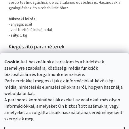
aerob testmozgáshoz, de az általános edzéshez is. Hasznosak a
gyalogláshoz és a rehabilitációhoz.
Műszaki leírás:
- anyaga: acél
- vinil borítású külső oldal
-
súly:
1 kg
Kiegészítő paraméterek
Kategória
:
Egykezes súlyzók
Cookie
-kat használunk a tartalom és a hirdetések
Súly
:
1 kg
személyre szabására, közösségi média funkciók
EAN vonalkód
:
5907695504651
biztosítására és forgalmunk elemzésére.
Partnereinkkel meg osztjuk az információkat közösségi
média, hirdetési és elemzési célokra arról, hogyan használja
L
weboldalunkat.
á
Üzleti feltételek
Reklamáció rendje
A partnerek kombinálhatják ezeket az adatokat más olyan
b
Általános adatvédelmi szabályozás
Cookies
Kapcsolat
információkkal, amelyeket Ön biztosított számukra, vagy
l
amelyeket a szolgáltatásaik használatának eredményeként
é
szereztek meg.
c