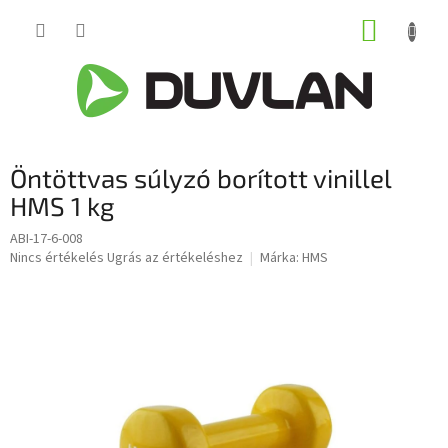
Ugrás
KOSÁR
a
fő
tartalomhoz
Öntöttvas súlyzó borított vinillel
HMS 1 kg
ABI-17-6-008
A
Nincs értékelés
Ugrás az értékeléshez
Márka:
HMS
termék
átlagos
értékelése
5-
ből
0,0
csillag.