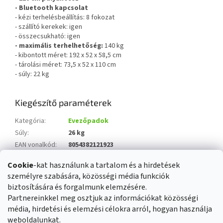
- Bluetooth kapcsolat
- kézi terhelésbeállítás: 8 fokozat
- szállító kerekek: igen
- összecsukható: igen
- maximális terhelhetőség:
140 kg
- kibontott méret: 192 x 52 x 58,5 cm
- tárolási méret: 73,5 x 52 x 110 cm
- súly: 22 kg
Kiegészítő paraméterek
Kategória
:
Evezőpadok
Súly
:
26 kg
EAN vonalkód
:
8054382121923
Súly
:
32 kg
Cookie
-kat használunk a tartalom és a hirdetések
LCD kijelző
:
igen
személyre szabására, közösségi média funkciók
Összecsukható
:
igen
biztosítására és forgalmunk elemzésére.
Partnereinkkel meg osztjuk az információkat közösségi
média, hirdetési és elemzési célokra arról, hogyan használja
L
weboldalunkat.
á