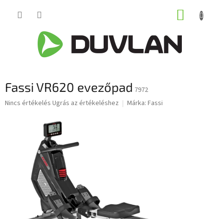
Ugrás
KOSÁR
a
fő
tartalomhoz
Fassi VR620 evezőpad
7972
A
Nincs értékelés
Ugrás az értékeléshez
Márka:
Fassi
termék
átlagos
értékelése
5-
ből
0,0
csillag.