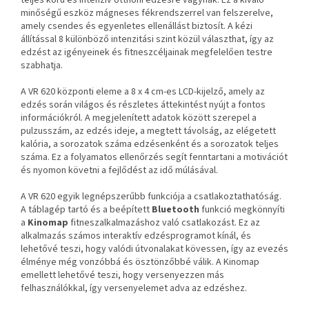
teljes körű és intenzív otthoni edzésre vágynak. Ez a kiváló
minőségű eszköz mágneses fékrendszerrel van felszerelve,
amely csendes és egyenletes ellenállást biztosít. A kézi
állítással 8 különböző intenzitási szint közül választhat, így az
edzést az igényeinek és fitneszcéljainak megfelelően testre
szabhatja.
A VR 620 központi eleme a 8 x 4 cm-es LCD-kijelző, amely az
edzés során világos és részletes áttekintést nyújt a fontos
információkról. A megjelenített adatok között szerepel a
pulzusszám, az edzés ideje, a megtett távolság, az elégetett
kalória, a sorozatok száma edzésenként és a sorozatok teljes
száma. Ez a folyamatos ellenőrzés segít fenntartani a motivációt
és nyomon követni a fejlődést az idő múlásával.
A VR 620 egyik legnépszerűbb funkciója a csatlakoztathatóság.
A táblagép tartó és a beépített
Bluetooth
funkció megkönnyíti
a
Kinomap
fitneszalkalmazáshoz való csatlakozást. Ez az
alkalmazás számos interaktív edzésprogramot kínál, és
lehetővé teszi, hogy valódi útvonalakat kövessen, így az evezés
élménye még vonzóbbá és ösztönzőbbé válik. A Kinomap
emellett lehetővé teszi, hogy versenyezzen más
felhasználókkal, így versenyelemet adva az edzéshez.