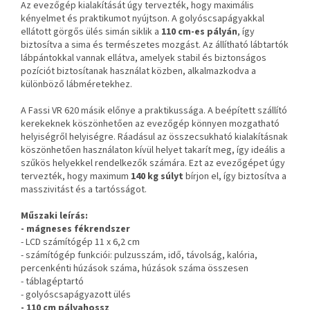
Az evezőgép kialakítását úgy tervezték, hogy maximális
kényelmet és praktikumot nyújtson. A golyóscsapágyakkal
ellátott görgős ülés simán siklik a
110 cm-es pályán
, így
biztosítva a sima és természetes mozgást. Az állítható lábtartók
lábpántokkal vannak ellátva, amelyek stabil és biztonságos
pozíciót biztosítanak használat közben, alkalmazkodva a
különböző lábméretekhez.
A Fassi VR 620 másik előnye a praktikussága. A beépített szállító
kerekeknek köszönhetően az evezőgép könnyen mozgatható
helyiségről helyiségre. Ráadásul az összecsukható kialakításnak
köszönhetően használaton kívül helyet takarít meg, így ideális a
szűkös helyekkel rendelkezők számára. Ezt az evezőgépet úgy
tervezték, hogy maximum
140 kg súlyt
bírjon el, így biztosítva a
masszivitást és a tartósságot.
Műszaki leírás:
- mágneses fékrendszer
- LCD számítógép 11 x 6,2 cm
- számítógép funkciói: pulzusszám, idő, távolság, kalória,
percenkénti húzások száma, húzások száma összesen
- táblagéptartó
- golyóscsapágyazott ülés
- 110 cm pályahossz