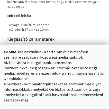
használatával biztos lehet benne, hogy csak bicepszet vonja be
az edzésbe.
Műszaki leírás:
- anyaga: alumínium, neoprén
- méretei: h 57 cm x sz 10 cm
Kiegészítő paraméterek
Kategória
:
Fitness kellékek
Cookie
-kat használunk a tartalom és a hirdetések
Súly
:
0.5 kg
személyre szabására, közösségi média funkciók
EAN vonalkód
:
5907695582680
biztosítására és forgalmunk elemzésére.
Partnereinkkel meg osztjuk az információkat közösségi
média, hirdetési és elemzési célokra arról, hogyan használja
L
weboldalunkat.
á
Üzleti feltételek
Reklamáció rendje
A partnerek kombinálhatják ezeket az adatokat más olyan
b
Általános adatvédelmi szabályozás
Cookies
Kapcsolat
információkkal, amelyeket Ön biztosított számukra, vagy
l
amelyeket a szolgáltatásaik használatának eredményeként
é
szereztek meg.
c