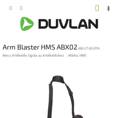
Ugrás
KOSÁR
a
fő
tartalomhoz
Arm Blaster HMS ABX02
ABI-17-62-074
A
Nincs értékelés
Ugrás az értékeléshez
Márka:
HMS
termék
átlagos
értékelése
5-
ből
0,0
csillag.