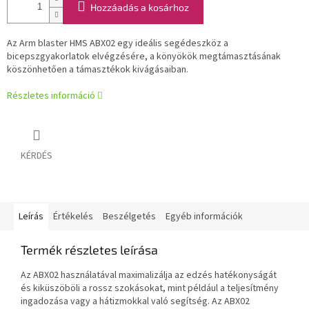
Hozzáadás a kosárhoz
Az Arm blaster HMS ABX02 egy ideális segédeszköz a
bicepszgyakorlatok elvégzésére, a könyökök megtámasztásának
köszönhetően a támasztékok kivágásaiban.
Részletes információ
KÉRDÉS
Leírás
Értékelés
Beszélgetés
Egyéb információk
Termék részletes leírása
Az ABX02 használatával maximalizálja az edzés hatékonyságát
és kiküszöböli a rossz szokásokat, mint például a teljesítmény
ingadozása vagy a hátizmokkal való segítség. Az ABX02