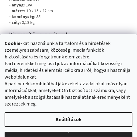
- anyag
:
EVA
- méret
:
10
x 15
x 22
cm
- keménység
:
55
- súly
:
0,18
kg
Kiegészítő paraméterek
Cookie
-kat használunk a tartalom és a hirdetések
Kategória
:
Fitness kellékek
személyre szabására, közösségi média funkciók
EAN vonalkód
:
5907695530384
biztosítására és forgalmunk elemzésére.
Partnereinkkel meg osztjuk az információkat közösségi
média, hirdetési és elemzési célokra arról, hogyan használja
L
weboldalunkat.
á
Üzleti feltételek
Reklamáció rendje
A partnerek kombinálhatják ezeket az adatokat más olyan
b
Általános adatvédelmi szabályozás
Cookies
Kapcsolat
információkkal, amelyeket Ön biztosított számukra, vagy
l
amelyeket a szolgáltatásaik használatának eredményeként
é
szereztek meg.
c
Shoptet készítette
Beállítások
Copyright 2026
Duvlan.hu
. Minden jog fenntartva.
Süti beállítások