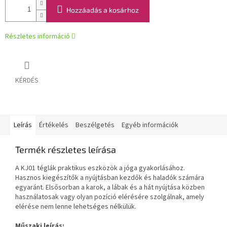
Hozzáadás a kosárhoz
Részletes információ
KÉRDÉS
Leírás
Értékelés
Beszélgetés
Egyéb információk
Termék részletes leírása
A KJ01 téglák praktikus eszközök a jóga gyakorlásához.
Hasznos kiegészítők a nyújtásban kezdők és haladók számára
egyaránt. Elsősorban a karok, a lábak és a hát nyújtása közben
használatosak vagy olyan pozíció elérésére szolgálnak, amely
elérése nem lenne lehetséges nélkülük.
Műszaki leírás: