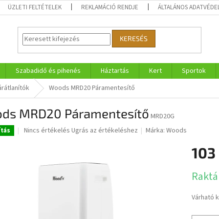
ÜZLETI FELTÉTELEK
REKLAMÁCIÓ RENDJE
ÁLTALÁNOS ADATVÉDE
KERESÉS
Szabadidő és pihenés
Háztartás
Kert
Sportok
árátlanítók
Woods MRD20 Páramentesítő
ds MRD20 Páramentesítő
MRD20G
A
Nincs értékelés
Ugrás az értékeléshez
Márka:
Woods
ítás
termék
átlagos
103
értékelése
5-
Egységár
Raktá
ből
0,0
csillag.
Várható 