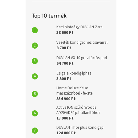
Top 10 termék
Kerti hintaágy DUVLAN Zera
38 600 Ft
Vezeték kondigéphez csavarral
8 700 Ft
DUVLAN VX-10 gravitációs pad
64 700 Ft
Csiga a kondigéphez
3 500 Ft
Home Deluxe Kelso
masszázsfotel - fekete
534 900 Ft
Active ION szűrő Woods
AD20/AD30 párátlanítóhoz
13 900 Ft
DUVLAN Thor plus kondigép
124 000 Ft