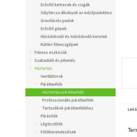
l
Erősítő ketrecek és csigák
Súlytárcsa állványok az edzőpadokhoz
Gravitációs padok
Erősítő gépek
Húzódzkodó és tolódzkodó keretek
Kültéri fitneszgépek
Fitness eszközök
Szabadidő és pihenés
Háztartás
Ventilátorok
Párátlanítók
Háztartási párátlanítók
Professzionális párátlanítók
Tartozékok párátlanítókhoz
Leírá
Párásítók
Légtisztítók
Ter
Fűtőberendezések