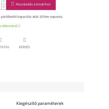
Hozzáadás a kosárhoz
 párátlanító kapacitás akár 20 liter naponta.
s információ
TATÁS
KÉRDÉS
Kiegészítő paraméterek