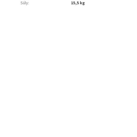
Súly
:
15,5 kg