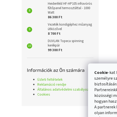
Heidenfeld HF-HP105 infravörös
fűtőpanel termosztáttal - 1000
Watt
86 300 Ft
Vezeték kondigéphez műanyag
ütközővel
8 700 Ft
DUVLAN Topeca spinning
kerékpár
99 300 Ft
Információk az Ön számára
Cookie
-kat 
személyre sz
Üzleti feltételek
biztosításá
Reklamáció rendje
Általános adatvédelmi szabályozás
Partnereinkk
Cookies
közösségi mé
hogyan hasz
A partnerek
L
olyan inform
á
Üzleti fel