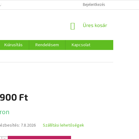
LMI SZABÁLYOZÁS
COOKIES
Bejelentkezés
KOSÁR
Üres kosár
Kiárusítás
Rendelésem
Kapcsolat
 900 Ft
:
ron
kézbesítés:
7.8.2026
Szállítási lehetőségek