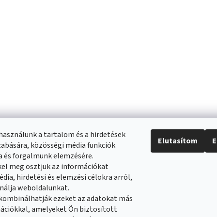
használunk a tartalom és a hirdetések
Elutasítom
E
abására, közösségi média funkciók
ra és forgalmunk elemzésére.
el meg osztjuk az információkat
dia, hirdetési és elemzési célokra arról,
nálja weboldalunkat.
 kombinálhatják ezeket az adatokat más
ációkkal, amelyeket Ön biztosított
tételek
Reklamáció rendje
Általános adatvédelmi szabályozás
Cookies