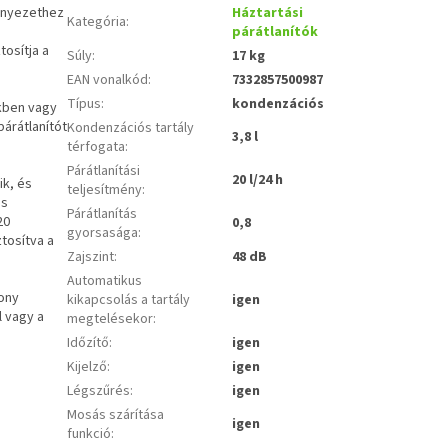
rnyezethez
Háztartási
Kategória
:
párátlanítók
osítja a
Súly
:
17 kg
EAN vonalkód
:
7332857500987
Típus
:
kondenzációs
kben vagy
árátlanítót
Kondenzációs tartály
3,8 l
térfogata
:
Párátlanítási
20 l/24 h
ik, és
teljesítmény
:
és
Párátlanítás
20
0,8
gyorsasága
:
ztosítva a
Zajszint
:
48 dB
Automatikus
kony
kikapcsolás a tartály
igen
l vagy a
megtelésekor
:
Időzítő
:
igen
Kijelző
:
igen
Légszűrés
:
igen
Mosás szárítása
igen
funkció
: