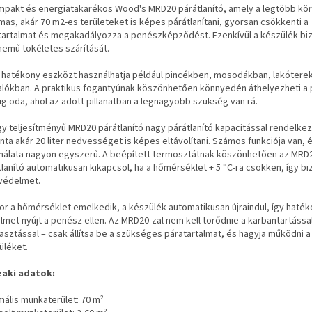
mpakt és energiatakarékos Wood's MRD20 párátlanító, amely a legtöbb kö
mas, akár 70 m2-es területeket is képes párátlanítani, gyorsan csökkenti a
tartalmat és megakadályozza a penészképződést. Ezenkívül a készülék bizt
nemű tökéletes szárítását.
a hatékony eszközt használhatja például pincékben, mosodákban, lakótere
alókban. A praktikus fogantyúnak köszönhetően könnyedén áthelyezheti a p
ig oda, ahol az adott pillanatban a legnagyobb szükség van rá.
gy teljesítményű MRD20 párátlanító nagy párátlanító kapacitással rendelkez
ta akár 20 liter nedvességet is képes eltávolítani. Számos funkciója van, 
nálata nagyon egyszerű. A beépített termosztátnak köszönhetően az MRD
lanító automatikusan kikapcsol, ha a hőmérséklet + 5 °C-ra csökken, így bi
védelmet.
or a hőmérséklet emelkedik, a készülék automatikusan újraindul, így haté
lmet nyújt a penész ellen. Az MRD20-zal nem kell törődnie a karbantartássa
vasztással – csak állítsa be a szükséges páratartalmat, és hagyja működni a
üléket.
aki adatok:
mális munkaterület: 70 m²