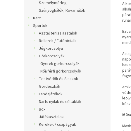
Személymérleg
A ko
alkal
Szúnyoghálók, Rovarhálók
pára
Kert
ruha
Sportok
Ezt 
Asztalitenisz asztalok
nyar
Rollerek / Futóbiciklik
mind
Jégkorcsolya
A na
Görkorcsolyák
napon
Gyerek görkorcsolyák
hasz
párát
Női/férfi görkorcsolyák
fagy
Testvédők és Sisakok
Gördeszkák
Amik
véde
Labdajátékok
leol
Darts nyilak és céltáblák
kész
Box
Műsz
Játékasztalok
Kerekek / csapágyak
Maxi