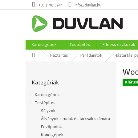
Ugrás
+36 1 701 0747
info@duvlan.hu
a
fő
tartalomhoz
Kardio gépek
Testépítés
Fitness eszközök
Kezdőlap
Háztartás
Párátlanítók
Háztartási p
O
Woo
l
Kategóriák
d
Kategóriák
átugrása
Kiárus
a
l
Kardio gépek
s
Testépítés
ó
Súlyzók
p
a
Állványok a rudak és tárcsák számára
n
Edzőpadok
e
Kondigépek