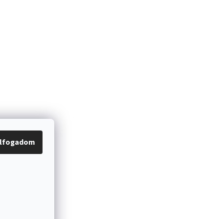
lfogadom
Kapcsolat