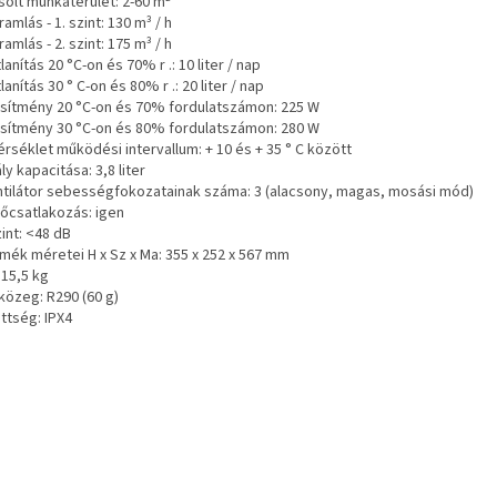
solt munkaterület: 2-60 m²
amlás - 1. szint: 130 m³ / h
amlás - 2. szint: 175 m³ / h
lanítás 20 °C-on és 70% r .: 10 liter / nap
lanítás 30 ° C-on és 80% r .: 20 liter / nap
esítmény 20 °C-on és 70% fordulatszámon: 225 W
esítmény 30 °C-on és 80% fordulatszámon: 280 W
rséklet működési intervallum: + 10 és + 35 ° C között
ly kapacitása: 3,8 liter
ntilátor sebességfokozatainak száma: 3 (alacsony, magas, mosási mód)
őcsatlakozás: igen
int: <48 dB
rmék méretei H x Sz x Ma: 355 x 252 x 567 mm
 15,5 kg
közeg: R290 (60 g)
ttség: IPX4