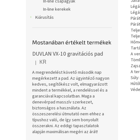
Java
In-line csapágyak
Légár
In-line kerekek
Légár
Kiárusítás
Párát
Párát
Telj
Telj
Mostanában értékelt termékek
Hőmé
Tartá
DUVLAN VX-10 gravitációs pad
A ve
Töml
KR
|
A termék értékelése 5-ből 5 csillag.
Zajsz
A te
A megrendelést követő második nap
Súly:
megérkezett a pad. Az ügyintéző nagyon
Hűtő
kedves, segítőkész volt, elmagyarázott
Véde
mindent a termékkel, a rendeléssel és a
garanciával kapcsolatban. Maga a
denevérpad masszív szerkezet,
biztonságos a használata. Az
összeszerelési útmutató nem ehhez a
típushoz való, de így sem bonyolult
összerakni. Az eddigi tapasztalatok
alapján maximálisan megéri az árát!