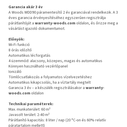
Garancia akár 3 év
A Woods WDD90 páramentesítő 2 év garanciával rendelkezik. A 3
éves garancia érvényesítéséhez egyszerűen regisztrálja
párátlanítóját a
warranty-woods.com
oldalon, és őrizze meg a
vásárlást igazoló dokumentumot.
Előnyök:
Wi-Fi funkció
8 órás időzítő
Automatikus lécforgatás
4 üzemmód: alacsony, közepes, magas és automatikus
Könnyen használható vezérlőpanel
Ionizáló
Tömlőcsatlakozás a folyamatos vízelvezetéshez
Automatikus kikapcsolás, ha a víztartály megtelt
Garancia 3 év – a készülék regisztrálásakor a
warranty-
woods.com
oldalon
Technikai paraméterek:
Max. munkaterület: 60 m²
Javasolt terület: 2-40 m²
Párátlanító kapacitás: 8 liter / nap (20 °C-on és 60% relatív
páratartalom mellett)