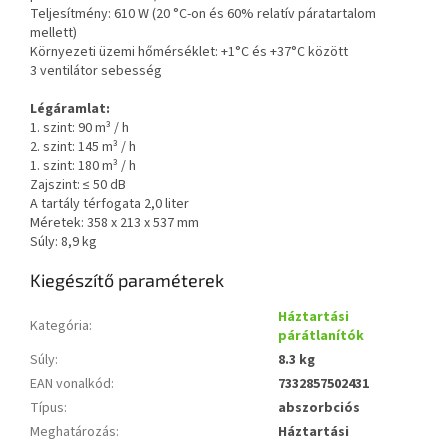
Teljesítmény: 610 W (20 °C-on és 60% relatív páratartalom
mellett)
Környezeti üzemi hőmérséklet: +1°C és +37°C között
3 ventilátor sebesség
Légáramlat:
1. szint: 90 m³ / h
2. szint: 145 m³ / h
1. szint: 180 m³ / h
Zajszint: ≤ 50 dB
A tartály térfogata 2,0 liter
Méretek: 358 x 213 x 537 mm
Súly: 8,9 kg
Kiegészítő paraméterek
Háztartási
Kategória
:
párátlanítók
Súly
:
8.3 kg
EAN vonalkód
:
7332857502431
Típus
:
abszorbciós
Meghatározás
:
Háztartási