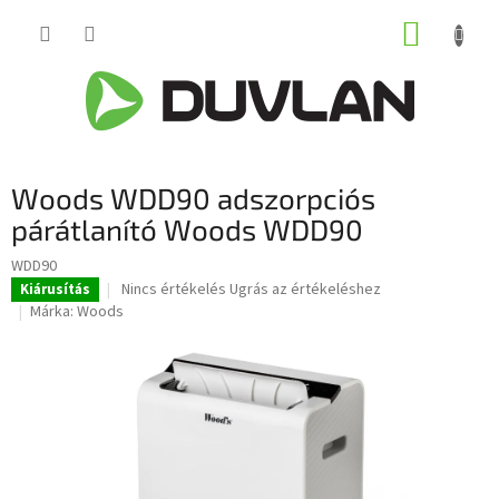
Ugrás
KOSÁR
a
fő
tartalomhoz
Woods WDD90 adszorpciós
párátlanító Woods WDD90
WDD90
A
Nincs értékelés
Ugrás az értékeléshez
Kiárusítás
termék
Márka:
Woods
átlagos
értékelése
5-
ből
0,0
csillag.