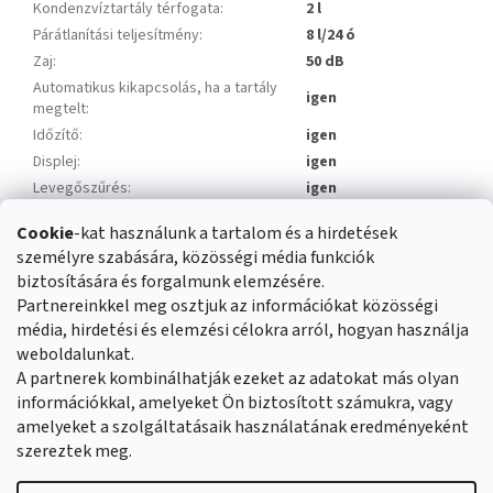
Kondenzvíztartály térfogata
:
2 l
Párátlanítási teljesítmény
:
8 l/24 ó
Zaj
:
50 dB
Automatikus kikapcsolás, ha a tartály
igen
megtelt
:
Időzítő
:
igen
Displej
:
igen
Levegőszűrés
:
igen
Ionizáló
:
igen
Cookie
-kat használunk a tartalom és a hirdetések
Ruhaszárítási mód
:
igen
személyre szabására, közösségi média funkciók
Súly
:
8,3 kg
biztosítására és forgalmunk elemzésére.
Partnereinkkel meg osztjuk az információkat közösségi
média, hirdetési és elemzési célokra arról, hogyan használja
L
weboldalunkat.
á
Üzleti feltételek
Reklamáció rendje
A partnerek kombinálhatják ezeket az adatokat más olyan
b
Általános adatvédelmi szabályozás
Cookies
Kapcsolat
információkkal, amelyeket Ön biztosított számukra, vagy
l
amelyeket a szolgáltatásaik használatának eredményeként
é
szereztek meg.
c
Shoptet készítette