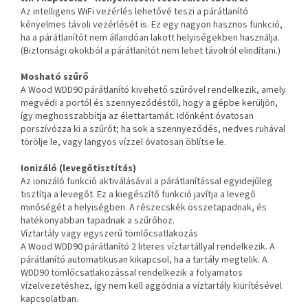
Az intelligens WiFi vezérlés lehetővé teszi a párátlanító
kényelmes távoli vezérlését is. Ez egy nagyon hasznos funkció,
ha a párátlanítót nem állandóan lakott helyiségekben használja.
(Biztonsági okokból a párátlanítót nem lehet távolról elindítani.)
Mosható szűrő
A Wood WDD90 párátlanító kivehető szűrővel rendelkezik, amely
megvédi a portól és szennyeződéstől, hogy a gépbe kerüljön,
így meghosszabbítja az élettartamát. Időnként óvatosan
porszívózza ki a szűrőt; ha sok a szennyeződés, nedves ruhával
törölje le, vagy langyos vízzel óvatosan öblítse le.
Ionizáló (levegőtisztítás)
Az ionizáló funkció aktiválásával a párátlanítással egyidejűleg
tisztítja a levegőt. Ez a kiegészítő funkció javítja a levegő
minőségét a helyiségben. A részecskék összetapadnak, és
hatékonyabban tapadnak a szűrőhöz.
Víztartály vagy egyszerű tömlőcsatlakozás
A Wood WDD90 párátlanító 2 literes víztartállyal rendelkezik. A
párátlanító automatikusan kikapcsol, ha a tartály megtelik. A
WDD90 tömlőcsatlakozással rendelkezik a folyamatos
vízelvezetéshez, így nem kell aggódnia a víztartály kiürítésével
kapcsolatban.