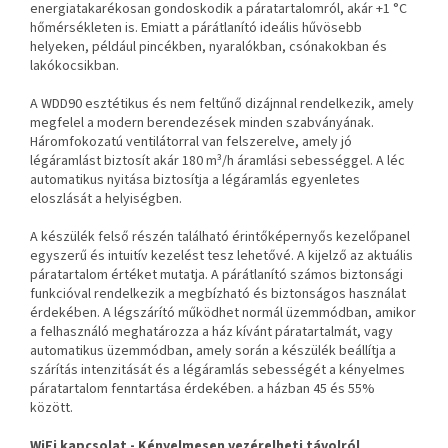
energiatakarékosan gondoskodik a páratartalomról, akár +1 °C
hőmérsékleten is. Emiatt a párátlanító ideális hűvösebb
helyeken, például pincékben, nyaralókban, csónakokban és
lakókocsikban.
A WDD90 esztétikus és nem feltűnő dizájnnal rendelkezik, amely
megfelel a modern berendezések minden szabványának.
Háromfokozatú ventilátorral van felszerelve, amely jó
légáramlást biztosít akár 180 m³/h áramlási sebességgel. A léc
automatikus nyitása biztosítja a légáramlás egyenletes
eloszlását a helyiségben.
A készülék felső részén található érintőképernyős kezelőpanel
egyszerű és intuitív kezelést tesz lehetővé. A kijelző az aktuális
páratartalom értéket mutatja. A párátlanító számos biztonsági
funkcióval rendelkezik a megbízható és biztonságos használat
érdekében. A légszárító működhet normál üzemmódban, amikor
a felhasználó meghatározza a ház kívánt páratartalmát, vagy
automatikus üzemmódban, amely során a készülék beállítja a
szárítás intenzitását és a légáramlás sebességét a kényelmes
páratartalom fenntartása érdekében. a házban 45 és 55%
között.
WiFi kapcsolat - Kényelmesen vezérelheti távolról