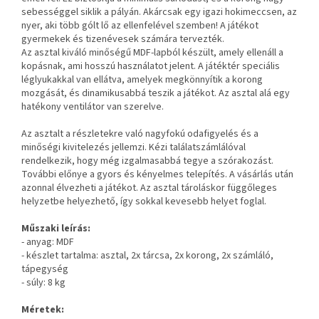
sebességgel siklik a pályán. Akárcsak egy igazi hokimeccsen, az
nyer, aki több gólt lő az ellenfelével szemben! A játékot
gyermekek és tizenévesek számára tervezték.
Az asztal kiváló minőségű MDF-lapból készült, amely ellenáll a
kopásnak, ami hosszú használatot jelent. A játéktér speciális
léglyukakkal van ellátva, amelyek megkönnyítik a korong
mozgását, és dinamikusabbá teszik a játékot. Az asztal alá egy
hatékony ventilátor van szerelve.
Az asztalt a részletekre való nagyfokú odafigyelés és a
minőségi kivitelezés jellemzi. Kézi találatszámlálóval
rendelkezik, hogy még izgalmasabbá tegye a szórakozást.
További előnye a gyors és kényelmes telepítés. A vásárlás után
azonnal élvezheti a játékot. Az asztal tároláskor függőleges
helyzetbe helyezhető, így sokkal kevesebb helyet foglal.
Műszaki leírás:
- anyag: MDF
- készlet tartalma: asztal, 2x tárcsa, 2x korong, 2x számláló,
tápegység
- súly: 8 kg
Méretek: