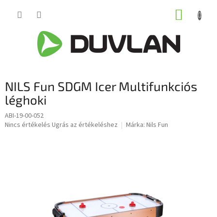
Ugrás
KOSÁR
a
fő
tartalomhoz
NILS Fun SDGM Icer Multifunkciós
léghoki
ABI-19-00-052
A
Nincs értékelés
Ugrás az értékeléshez
Márka:
Nils Fun
termék
átlagos
értékelése
5-
ből
0,0
csillag.