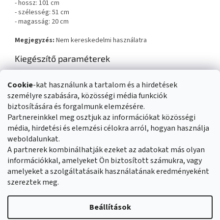
- hossz: 101 cm
- szélesség: 51 cm
- magasság: 20 cm
Megjegyzés:
Nem kereskedelmi használatra
Kiegészítő paraméterek
Kategória
:
Játékasztalok
Cookie
-kat használunk a tartalom és a hirdetések
Súly
:
8 kg
személyre szabására, közösségi média funkciók
EAN vonalkód
:
5907695553055
biztosítására és forgalmunk elemzésére.
Partnereinkkel meg osztjuk az információkat közösségi
média, hirdetési és elemzési célokra arról, hogyan használja
L
weboldalunkat.
á
Üzleti feltételek
Reklamáció rendje
A partnerek kombinálhatják ezeket az adatokat más olyan
b
Általános adatvédelmi szabályozás
Cookies
Kapcsolat
információkkal, amelyeket Ön biztosított számukra, vagy
l
amelyeket a szolgáltatásaik használatának eredményeként
é
szereztek meg.
c
Shoptet készítette
Beállítások