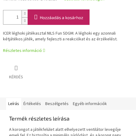
Hozzáadás a kosárhoz
ICER léghoki játékasztal NILS Fun SDGM. A léghoki egy azonnali
kétjátékos játék, amely fejleszti a reakciókat és az érzékelést.
Részletes információ
KÉRDÉS
Leírás
Értékelés
Beszélgetés
Egyéb információk
Termék részletes leírása
A korongot a játékfelület alatt elhelyezett ventilátor levegője
emeli fel. Ez biztosítja a minimális súrlódást, és a korong nagy