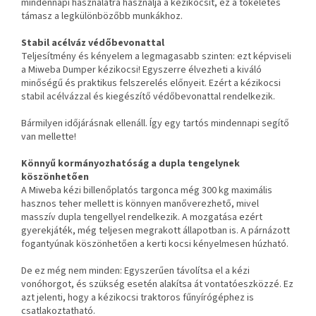
mindennapi használatra használja a kézikocsit, ez a tökéletes
támasz a legkülönbözőbb munkákhoz.
Stabil acélváz védőbevonattal
Teljesítmény és kényelem a legmagasabb szinten: ezt képviseli
a Miweba Dumper kézikocsi! Egyszerre élvezheti a kiváló
minőségű és praktikus felszerelés előnyeit. Ezért a kézikocsi
stabil acélvázzal és kiegészítő védőbevonattal rendelkezik.
Bármilyen időjárásnak ellenáll. Így egy tartós mindennapi segítő
van mellette!
Könnyű kormányozhatóság a dupla tengelynek
köszönhetően
A Miweba kézi billenőplatós targonca még 300 kg maximális
hasznos teher mellett is könnyen manőverezhető, mivel
masszív dupla tengellyel rendelkezik. A mozgatása ezért
gyerekjáték, még teljesen megrakott állapotban is. A párnázott
fogantyúnak köszönhetően a kerti kocsi kényelmesen húzható.
De ez még nem minden: Egyszerűen távolítsa el a kézi
vonóhorgot, és szükség esetén alakítsa át vontatóeszközzé. Ez
azt jelenti, hogy a kézikocsi traktoros fűnyírógéphez is
csatlakoztatható.