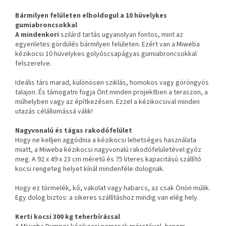
Bármilyen felületen elboldogul a 10 hüvelykes
gumiabroncsokkal
A mindenkori
szilárd tartás ugyanolyan fontos, mint az
egyenletes gördülés bármilyen felületen. Ezért van a Miweba
kézikocsi 10 hüvelykes golyóscsapágyas gumiabroncsokkal
felszerelve.
Ideális társ marad, különösen sziklás, homokos vagy göröngyös
talajon. És támogatni fogja Önt minden projektben a teraszon, a
műhelyben vagy az építkezésen. Ezzel a kézikocsival minden
utazás célállomássá válik!
Nagyvonalú és tágas rakodófelület
Hogy ne kelljen aggódnia a kézikocsi lehetséges használata
miatt, a Miweba kézikocsi nagyvonalú rakodófelületével győz
meg. A 92 x 49 x 23 cm méretű és 75 literes kapacitású szállító
kocsi rengeteg helyet kínál mindenféle dolognak.
Hogy ez törmelék, kő, vakolat vagy habarcs, az csak Önön múlik.
Egy dolog biztos: a sikeres szállításhoz mindig van elég hely.
Kerti kocsi 300 kg teherbírással