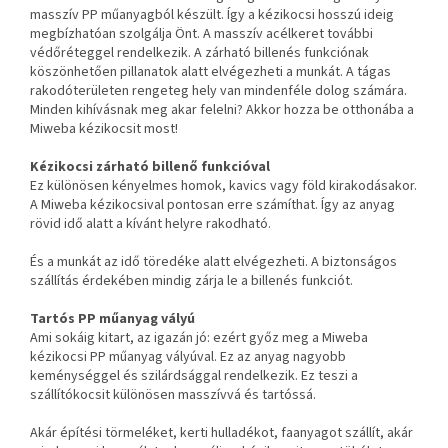
masszív PP műanyagból készült. Így a kézikocsi hosszú ideig
megbízhatóan szolgálja Önt. A masszív acélkeret további
védőréteggel rendelkezik. A zárható billenés funkciónak
köszönhetően pillanatok alatt elvégezheti a munkát. A tágas
rakodóterületen rengeteg hely van mindenféle dolog számára.
Minden kihívásnak meg akar felelni? Akkor hozza be otthonába a
Miweba kézikocsit most!
Kézikocsi zárható billenő funkcióval
Ez különösen kényelmes homok, kavics vagy föld kirakodásakor.
A Miweba kézikocsival pontosan erre számíthat. Így az anyag
rövid idő alatt a kívánt helyre rakodható.
És a munkát az idő töredéke alatt elvégezheti. A biztonságos
szállítás érdekében mindig zárja le a billenés funkciót.
Tartós PP műanyag
vályú
Ami sokáig kitart, az igazán jó: ezért győz meg a Miweba
kézikocsi PP műanyag vályúval. Ez az anyag nagyobb
keménységgel és szilárdsággal rendelkezik. Ez teszi a
szállítókocsit különösen masszívvá és tartóssá.
Akár építési törmeléket, kerti hulladékot, faanyagot szállít, akár