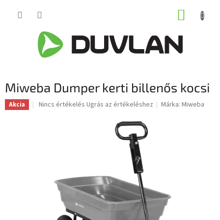
Ugrás
KOSÁR
a
fő
tartalomhoz
Miweba Dumper kerti billenős kocsi
A
Nincs értékelés
Ugrás az értékeléshez
Márka:
Miweba
Akcia
termék
átlagos
értékelése
5-
ből
0,0
csillag.