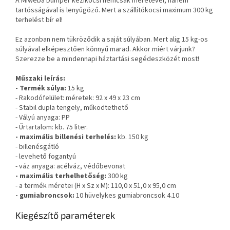
A Miweba Dumper kézikocsi nemcsak méretével, hanem
tartósságával is lenyűgöző. Mert a szállítókocsi maximum 300 kg
terhelést bír el!
Ez azonban nem tükröződik a saját súlyában. Mert alig 15 kg-os
súlyával elképesztően könnyű marad. Akkor miért várjunk?
Szerezze be a mindennapi háztartási segédeszközét most!
Műszaki leírás:
- Termék súlya:
15 kg
- Rakodófelület: méretek: 92 x 49 x 23 cm
- Stabil dupla tengely, működtethető
- Vályú anyaga: PP
- Űrtartalom: kb. 75 liter.
- maximális billenési terhelés:
kb. 150 kg
- billenésgátló
- levehető fogantyú
- váz anyaga: acélváz, védőbevonat
- maximális terhelhetőség:
300 kg
- a termék méretei (H x Sz x M): 110,0 x 51,0 x 95,0 cm
- gumiabroncsok:
10 hüvelykes gumiabroncsok 4.10
Kiegészítő paraméterek