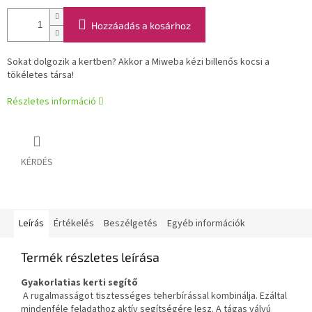
Hozzáadás a kosárhoz
Sokat dolgozik a kertben? Akkor a Miweba kézi billenős kocsi a
tökéletes társa!
Részletes információ
KÉRDÉS
Leírás
Értékelés
Beszélgetés
Egyéb információk
Termék részletes leírása
Gyakorlati
as
kerti segítő
A rugalmasságot tisztességes teherbírással kombinálja. Ezáltal
mindenféle feladathoz aktív segítségére lesz. A tágas vályú