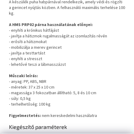
A készülék puha habpárnával rendelkezik, amely védi és rögzíti
a gerincet nyújtás közben. A felhasználó maximális terhelése 100
kg.
A HMS PRP02 párna használatának előnyei:
- enyhíti a krónikus hátfájást
- javítja a hátizmok rugalmasságát az izomlazítás révén
- erősíti a hátizmokat
- mobilizálja a merev gerincet
- javítja a testtartást
- enyhíti a stresszt
- lehetővé teszi a lábmasszázst
Műszaki leírás:
- anyag: PP, ABS, NBR
- méretek: 37 x 25 x 10 cm
- magassága 3 fokozatban állítható: 5, 8 és 10 cm
- súly: 0,5 kg
- terhelhetőség: 100 kg
Figyelmeztetés:
nem kereskedelmi használatra
Kiegészítő paraméterek