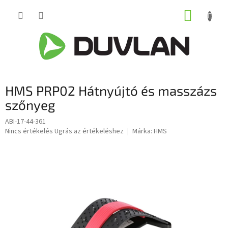
Ugrás
KOSÁR
a
fő
tartalomhoz
HMS PRP02 Hátnyújtó és masszázs
szőnyeg
ABI-17-44-361
A
Nincs értékelés
Ugrás az értékeléshez
Márka:
HMS
termék
átlagos
értékelése
5-
ből
0,0
csillag.