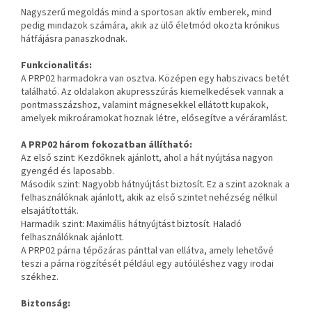
Nagyszerű megoldás mind a sportosan aktív emberek, mind
pedig mindazok számára, akik az ülő életmód okozta krónikus
hátfájásra panaszkodnak.
Funkcionalitás:
A PRP02 harmadokra van osztva. Középen egy habszivacs betét
található. Az oldalakon akupresszúrás kiemelkedések vannak a
pontmasszázshoz, valamint mágnesekkel ellátott kupakok,
amelyek mikroáramokat hoznak létre, elősegítve a véráramlást.
A PRP02 három fokozatban állítható:
Az első szint: Kezdőknek ajánlott, ahol a hát nyújtása nagyon
gyengéd és laposabb.
Második szint: Nagyobb hátnyújtást biztosít. Ez a szint azoknak a
felhasználóknak ajánlott, akik az első szintet nehézség nélkül
elsajátították.
Harmadik szint: Maximális hátnyújtást biztosít. Haladó
felhasználóknak ajánlott.
A PRP02 párna tépőzáras pánttal van ellátva, amely lehetővé
teszi a párna rögzítését például egy autóüléshez vagy irodai
székhez.
Biztonság: