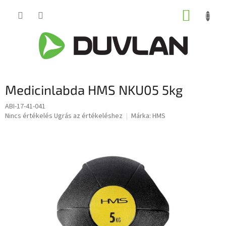
Ugrás
KOSÁR
a
fő
tartalomhoz
Medicinlabda HMS NKU05 5kg
ABI-17-41-041
A
Nincs értékelés
Ugrás az értékeléshez
Márka:
HMS
termék
átlagos
értékelése
5-
ből
0,0
csillag.