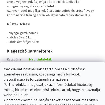
a vele végzett edzés javítja a koordinációt, növeli a
mozgékonyságot és az erőnlétet.
AZ NKU modell megállja helyét a bemelegítés és crossfit vagy
koordinációs tréning során. Alkalmazható rehabilitációnál is.
Műszaki leírás:
- anyaga: gumi, homok
- labda súlya: 5 kg
- labda átmérője: 23 cm
Kiegészítő paraméterek
Kategória
:
Medicinlabdák
Súly
:
5 kg
Cookie
-kat használunk a tartalom és a hirdetések
EAN vonalkód
:
5907695540062
személyre szabására, közösségi média funkciók
Súly
:
5 kg
biztosítására és forgalmunk elemzésére.
Partnereinkkel meg osztjuk az információkat közösségi
média, hirdetési és elemzési célokra arról, hogyan használja
L
weboldalunkat.
á
Üzleti feltételek
Reklamáció rendje
A partnerek kombinálhatják ezeket az adatokat más olyan
b
Általános adatvédelmi szabályozás
Cookies
Kapcsolat