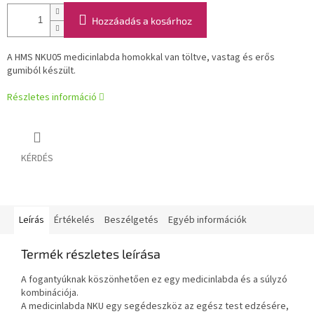
Hozzáadás a kosárhoz
A HMS NKU05 medicinlabda homokkal van töltve, vastag és erős
gumiból készült.
Részletes információ
KÉRDÉS
Leírás
Értékelés
Beszélgetés
Egyéb információk
Termék részletes leírása
A fogantyúknak köszönhetően ez egy medicinlabda és a súlyzó
kombinációja.
A medicinlabda NKU egy segédeszköz az egész test edzésére,