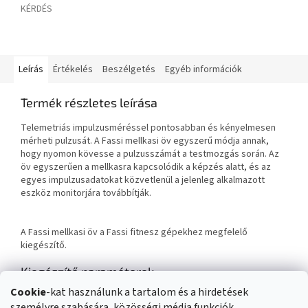
KÉRDÉS
Leírás
Értékelés
Beszélgetés
Egyéb információk
Termék részletes leírása
Telemetriás impulzusméréssel pontosabban és kényelmesen
mérheti pulzusát.
A Fassi mellkasi öv egyszerű módja annak,
hogy nyomon kövesse a pulzusszámát a testmozgás során. Az
öv egyszerűen a mellkasra kapcsolódik a képzés alatt, és az
egyes impulzusadatokat közvetlenül a jelenleg alkalmazott
eszköz monitorjára továbbítják.
A Fassi mellkasi öv a Fassi fitnesz gépekhez megfelelő
kiegészítő.
Kiegészítő paraméterek
Cookie
-kat használunk a tartalom és a hirdetések
Kategória
:
Mellkasi övek és lépésszámlálók
személyre szabására, közösségi média funkciók