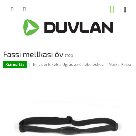
Ugrás
KOSÁR
a
fő
tartalomhoz
Fassi mellkasi öv
7020
A
Nincs értékelés
Ugrás az értékeléshez
Márka:
Fassi
Kiárusítás
termék
átlagos
értékelése
5-
ből
0,0
csillag.