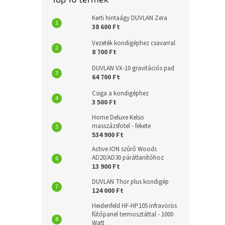
Kerti hintaágy DUVLAN Zera
38 600 Ft
Vezeték kondigéphez csavarral
8 700 Ft
DUVLAN VX-10 gravitációs pad
64 700 Ft
Csiga a kondigéphez
3 500 Ft
Home Deluxe Kelso
masszázsfotel - fekete
534 900 Ft
Active ION szűrő Woods
AD20/AD30 párátlanítóhoz
13 900 Ft
DUVLAN Thor plus kondigép
124 000 Ft
Heidenfeld HF-HP105 infravörös
fűtőpanel termosztáttal - 1000
Watt