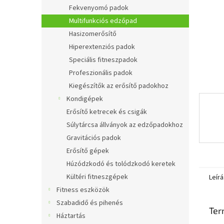
l
Fekvenyomó padok
Multifunkciós edzőpad
Hasizomerősítő
Hiperextenziós padok
Speciális fitneszpadok
Profeszionális padok
Kiegészítők az erősítő padokhoz
Kondigépek
Erősítő ketrecek és csigák
Súlytárcsa állványok az edzőpadokhoz
Gravitációs padok
Erősítő gépek
Húzódzkodó és tolódzkodó keretek
Kültéri fitneszgépek
Leírá
Fitness eszközök
Szabadidő és pihenés
Ter
Háztartás