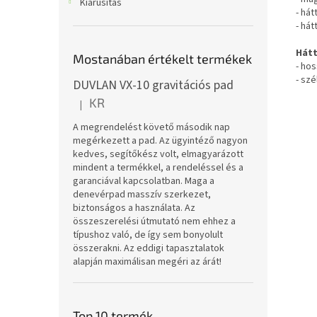
Kiárusítás
- há
- há
Hátt
Mostanában értékelt termékek
- hos
- sz
DUVLAN VX-10 gravitációs pad
KR
|
A termék értékelése 5-ből 5 csillag.
A megrendelést követő második nap
megérkezett a pad. Az ügyintéző nagyon
kedves, segítőkész volt, elmagyarázott
mindent a termékkel, a rendeléssel és a
garanciával kapcsolatban. Maga a
denevérpad masszív szerkezet,
biztonságos a használata. Az
összeszerelési útmutató nem ehhez a
típushoz való, de így sem bonyolult
összerakni. Az eddigi tapasztalatok
alapján maximálisan megéri az árát!
Top 10 termék