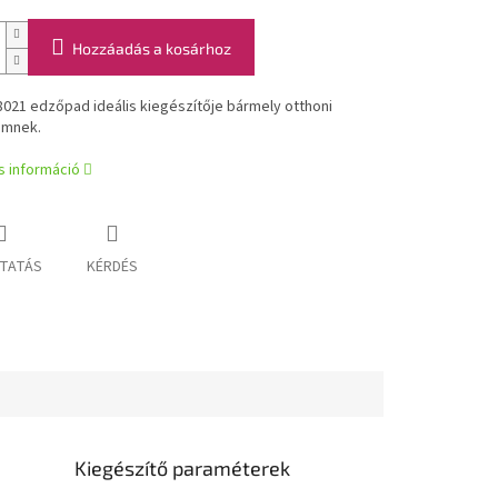
Hozzáadás a kosárhoz
021 edzőpad ideális kiegészítője bármely otthoni
emnek.
s információ
TATÁS
KÉRDÉS
Kiegészítő paraméterek