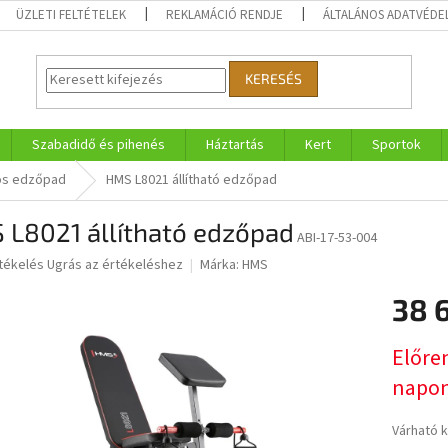
ÜZLETI FELTÉTELEK
REKLAMÁCIÓ RENDJE
ÁLTALÁNOS ADATVÉDE
KERESÉS
Szabadidő és pihenés
Háztartás
Kert
Sportok
iós edzőpad
HMS L8021 állítható edzőpad
 L8021 állítható edzőpad
ABI-17-53-004
rtékelés
Ugrás az értékeléshez
Márka:
HMS
38 
ése
Egységár
Előre
napon
Várható 