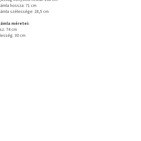
ttámla hossza: 71 cm
ttámla szélessége: 28,5 cm
ámla méretei:
sz: 74 cm
élesség: 30 cm