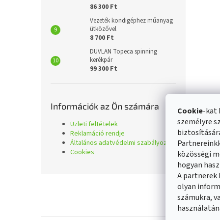
86 300 Ft
Vezeték kondigéphez műanyag
ütközővel
8 700 Ft
DUVLAN Topeca spinning
kerékpár
99 300 Ft
Információk az Ön számára
Cookie
-kat 
személyre sz
Üzleti feltételek
biztosításá
Reklamáció rendje
Általános adatvédelmi szabályozás
Partnereinkk
Cookies
közösségi mé
hogyan hasz
A partnerek
L
olyan inform
á
Üzleti fel
számukra, va
b
használatán
l