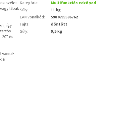
tok széles
Kategória
:
Multifunkciós edzőpad
 vagy lábak
Súly
:
11 kg
EAN vonalkód
:
5907695596762
Fajta
:
döntött
ni, így
 tartós
Súly
:
9,5 kg
 -20° és
l vannak
k a