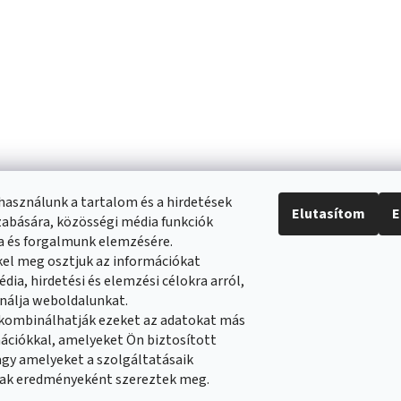
használunk a tartalom és a hirdetések
Elutasítom
E
abására, közösségi média funkciók
ra és forgalmunk elemzésére.
el meg osztjuk az információkat
dia, hirdetési és elemzési célokra arról,
nálja weboldalunkat.
 kombinálhatják ezeket az adatokat más
ációkkal, amelyeket Ön biztosított
tételek
Reklamáció rendje
Általános adatvédelmi szabályozás
Cookies
gy amelyeket a szolgáltatásaik
ak eredményeként szereztek meg.