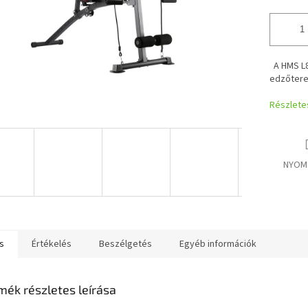
A HMS L8
edzőter
Részlete
NYOM
s
Értékelés
Beszélgetés
Egyéb információk
mék részletes leírása