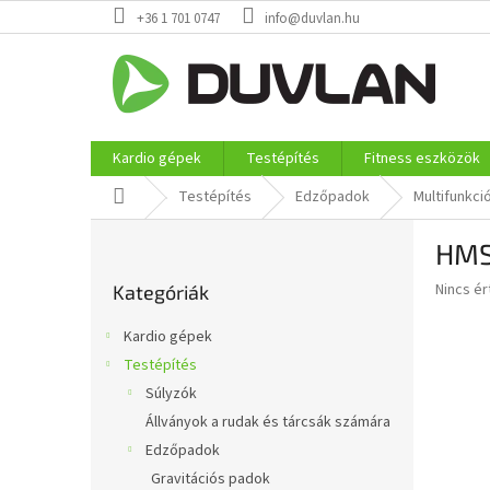
Ugrás
+36 1 701 0747
info@duvlan.hu
a
fő
tartalomhoz
Kardio gépek
Testépítés
Fitness eszközök
Kezdőlap
Testépítés
Edzőpadok
Multifunkc
O
HMS
l
Kategóriák
d
A
Nincs é
Kategóriák
átugrása
a
termék
l
átlagos
Kardio gépek
s
értékel
Testépítés
5-
ó
ből
Súlyzók
p
0,0
a
Állványok a rudak és tárcsák számára
csillag.
n
Edzőpadok
e
Gravitációs padok