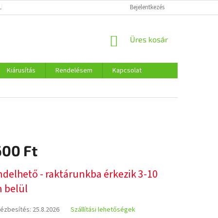
LMI SZABÁLYOZÁS
COOKIES
Bejelentkezés
KOSÁR
Üres kosár
Kiárusítás
Rendelésem
Kapcsolat
600 Ft
:
ndelhető - raktárunkba érkezik 3-10
 belül
kézbesítés:
25.8.2026
Szállítási lehetőségek