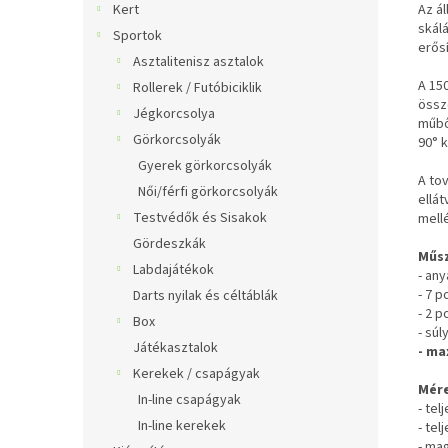
Az á
Kert
skálá
Sportok
erősí
Asztalitenisz asztalok
A 15
Rollerek / Futóbiciklik
össze
Jégkorcsolya
műbőr
Görkorcsolyák
90° 
Gyerek görkorcsolyák
A to
Női/férfi görkorcsolyák
ellát
Testvédők és Sisakok
mell
Gördeszkák
Műsz
Labdajátékok
- any
- 7 p
Darts nyilak és céltáblák
- 2 p
Box
- súl
Játékasztalok
- ma
Kerekek / csapágyak
Mére
In-line csapágyak
- tel
In-line kerekek
- tel
- ma