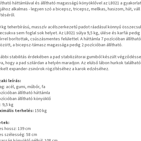
llítható háttámlával és állítható magasságú könyöklővel az L8021 a gyakorla
jához alkalmas - legyen szó a bicepsz, tricepsz, mellkas, hasizom, hát, váll
téséről.
0 kg teherbírású, masszív acélszerkezetű padot ráadásul könnyű összecsuk
csukva sem foglal sok helyet. Az L8021 súlya 9,5 kg, ülése és karfái pedig
rel borítottak, csúszásmentes felülettel. A háttámla 7 pozícióban állítható
között, a bicepsz-támasz magassága pedig 2 pozícióban állítható.
vábbi stabilitás érdekében a pad stabilizátorai gumiból készült végződésse
va, hogy a pad szilárdan a helyén maradjon. Az elülső lábon hurkok található
ékelt expander-zsinórok rögzítéséhez a karok edzéséhez.
aki leírás:
ag: acél, gumi, műbőr, fa
ozícióban állítható háttámla
ozícióban állítható könyöklő
y: 9,5 kg
ximális terhelés:
150 kg
tek:
jes hossz: 139 cm
jes szélesség: 58 cm
gasság könyöklő nélkül: 108 cm