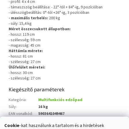
- profil: 4 x 4 cm
- támaszszög beállítása: - 22°-tól + 84°-ig, 9 pozícióban
- ülésszögbeállítás: 0°-tól +26°-ig, 3 pozícióban
- maximális terhelés:
200 kg
- súly: 15,4 kg
Méret összecsukott állapotban:
- hossz: 119 cm
- szélesség: 59 cm
- magasság: 45 cm
Háttámla mérete:
- hossz: 81 cm
- szélesség: 27 cm
Ülőfelület méretei:
- hossz: 30 cm
- szélesség: 27 cm
Kiegészítő paraméterek
Kategória
:
Multifunkciós edzőpad
Súly
:
16 kg
EAN vonalkód
:
5903641049467
Súly
:
15,4 kg
Cookie
-kat használunk a tartalom és a hirdetések
Terhelhetőség
:
200 kg