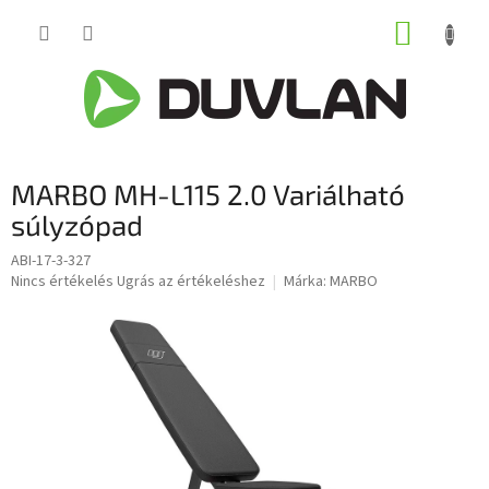
Ugrás
KOSÁR
a
fő
tartalomhoz
MARBO MH-L115 2.0 Variálható
súlyzópad
ABI-17-3-327
A
Nincs értékelés
Ugrás az értékeléshez
Márka:
MARBO
termék
átlagos
értékelése
5-
ből
0,0
csillag.