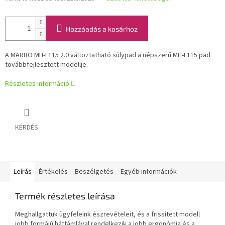
Hozzáadás a kosárhoz
A MARBO MH-L115 2.0 változtatható súlypad a népszerű MH-L115 pad
továbbfejlesztett modellje.
Részletes információ
KÉRDÉS
Leírás
Értékelés
Beszélgetés
Egyéb információk
Termék részletes leírása
Meghallgattuk ügyfeleink észrevételeit, és a frissített modell
jobb formájú háttámlával rendelkezik a jobb ergonómia és a