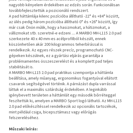
nagyobb kényelem érdekében az edzés során. Funkcionálisan
továbbfejlesztettük a pozicionáló rendszert.
A pad háttámlája kilenc pozícióba állítható -22° és +84° között,
az ülés pedig három pozícióba állítható 0° és +26° között, így
már csak Önön múlik, hogy a hasizmokat, a hátizmokat, a
vállizmokat stb. szeretné-e edzeni .... A MARBO MH-L115 2.0 pad
szerkezete 40 x 40 mm-es acélprofilból készült, ennek
köszönhetően akár 200 kilogrammos teherbírással is
rendelkezik. Az egyes részek precíz, programozható CNC-
gépeken készülnek, ez a gyártási eljárás garantálja a
problémamentes összeszerelést és a komplett pad teljes
stabilitását is.
A MARBO MH-L115 2.0 pad praktikus szempontja a háttámla
beállítása, amely műanyag, ergonomikus fogantyúval ellátott
csavarok segítségével történik. A párnázást dupla varrással
láttuk el a maximális szilárdság érdekében. A leginkább
igénybevett területen a háttámlát egy második bőrréteggel
feszítettük ki, amelyen a MARBO Sport logó látható. Az MH-L115
2.0 pad előkészítéssel rendelkezik az opcionális tartozékok,
mint például csiga, bicepsztámasz vagy előrúgás
felszereléséhez.
Műszaki leírás: