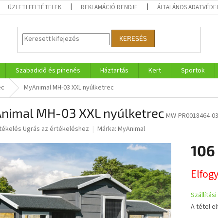
ÜZLETI FELTÉTELEK
REKLAMÁCIÓ RENDJE
ÁLTALÁNOS ADATVÉDE
KERESÉS
Szabadidő és pihenés
Háztartás
Kert
Sportok
ec
MyAnimal MH-03 XXL nyúlketrec
nimal MH-03 XXL nyúlketrec
MW-PR0018464-0
rtékelés
Ugrás az értékeléshez
Márka:
MyAnimal
106
ése
Egységár
Elfog
Szállítás
A tétel e