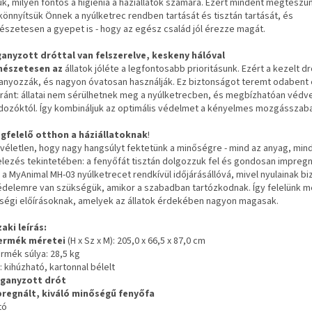
uk, milyen fontos a higiénia a háziállatok számára. Ezért mindent megteszü
önnyítsük Önnek a nyúlketrec rendben tartását és tisztán tartását, és
észetesen a gyepet is - hogy az egész család jól érezze magát.
anyzott dróttal van felszerelve, keskeny hálóval
mészetesen az
állatok jóléte a legfontosabb prioritásunk. Ezért a kezelt dr
anyozzák, és nagyon óvatosan használják. Ez biztonságot teremt odabent 
ránt: állatai nem sérülhetnek meg a nyúlketrecben, és megbízhatóan védv
dozóktól. Így kombináljuk az optimális védelmet a kényelmes mozgásszab
gfelelő otthon a háziállatoknak
!
véletlen, hogy nagy hangsúlyt fektetünk a minőségre - mind az anyag, mind
telezés tekintetében: a fenyőfát tisztán dolgozzuk fel és gondosan impregná
 a MyAnimal MH-03 nyúlketrecet rendkívül időjárásállóvá, mivel nyulainak b
édelemre van szükségük, amikor a szabadban tartózkodnak. Így felelünk m
ségi előírásoknak, amelyek az állatok érdekében nagyon magasak.
aki leírás:
termék méretei
(H x Sz x M): 205,0 x 66,5 x 87,0 cm
ermék súlya: 28,5 kg
k: kihúzható, kartonnal bélelt
ganyzott drót
pregnált, kiváló minőségű fenyőfa
tó