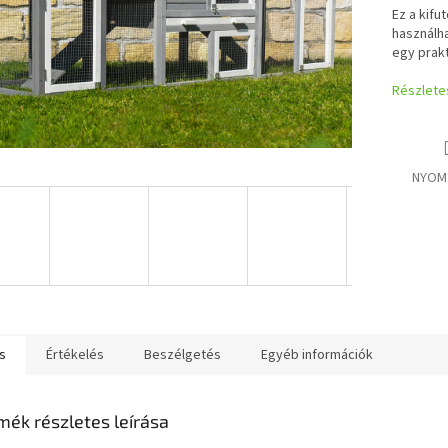
Ez a kifu
használha
egy prakt
Részlete
NYOM
s
Értékelés
Beszélgetés
Egyéb információk
mék részletes leírása