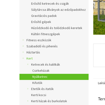
l
Erősítő ketrecek és csigák
Súlytárcsa állványok az edzőpadokhoz
Gravitációs padok
Erősítő gépek
Húzódzkodó és tolódzkodó keretek
Kültéri fitneszgépek
Fitness eszközök
Szabadidő és pihenés
Háztartás
Kert
Ketrecek és kalitkák
Csirkeházak
Nyúlketrec
Kifutók
Leírá
Etetők és itatók
Kerti kocsi
Ter
Kerti házak és burkolatok