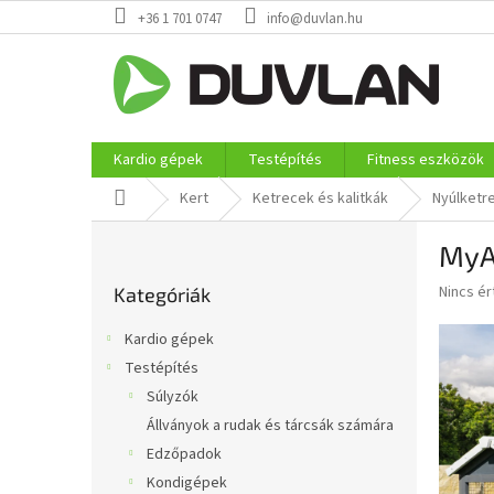
Ugrás
+36 1 701 0747
info@duvlan.hu
a
fő
tartalomhoz
Kardio gépek
Testépítés
Fitness eszközök
Kezdőlap
Kert
Ketrecek és kalitkák
Nyúlketr
O
MyA
l
Kategóriák
d
A
Nincs é
Kategóriák
átugrása
a
termék
l
átlagos
Kardio gépek
s
értékel
Testépítés
5-
ó
ből
Súlyzók
p
0,0
a
Állványok a rudak és tárcsák számára
csillag.
n
Edzőpadok
e
Kondigépek