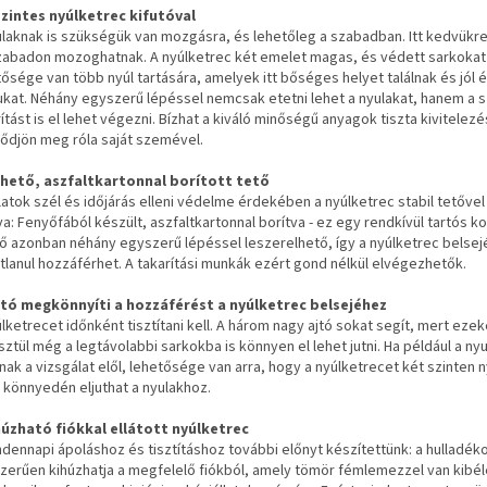
zintes nyúlketrec kifutóval
ulaknak is szükségük van mozgásra, és lehetőleg a szabadban. Itt kedvükr
zabadon mozoghatnak. A nyúlketrec két emelet magas, és védett sarkokat k
ősége van több nyúl tartására, amelyek itt bőséges helyet találnak és jól é
kat. Néhány egyszerű lépéssel nemcsak etetni lehet a nyulakat, hanem a
ítást is el lehet végezni. Bízhat a kiváló minőségű anyagok tiszta kivitelez
ődjön meg róla saját szemével.
hető, aszfaltkartonnal borított tető
latok szél és időjárás elleni védelme érdekében a nyúlketrec stabil tetővel
va: Fenyőfából készült, aszfaltkartonnal borítva - ez egy rendkívül tartós k
tő azonban néhány egyszerű lépéssel leszerelhető, így a nyúlketrec belse
átlanul hozzáférhet. A takarítási munkák ezért gond nélkül elvégezhetők.
jtó megkönnyíti a hozzáférést a nyúlketrec belsejéhez
lketrecet időnként tisztítani kell. A három nagy ajtó sokat segít, mert eze
ztül még a legtávolabbi sarkokba is könnyen el lehet jutni. Ha például a ny
nak a vizsgálat elől, lehetősége van arra, hogy a nyúlketrecet két szinten ny
s könnyedén eljuthat a nyulakhoz.
húzható fiókkal ellátott nyúlketrec
ndennapi ápoláshoz és tisztításhoz további előnyt készítettünk: a hulladék
zerűen kihúzhatja a megfelelő fiókból, amely tömör fémlemezzel van kibél