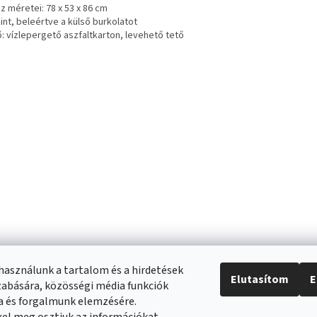
áz méretei: 78 x 53 x 86 cm
zint, beleértve a külső burkolatot
ő: vízlepergető aszfaltkarton, levehető tető
használunk a tartalom és a hirdetések
Elutasítom
E
abására, közösségi média funkciók
ra és forgalmunk elemzésére.