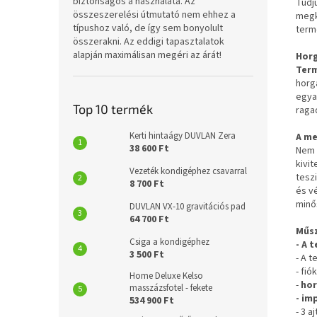
biztonságos a használata. Az
Tudj
összeszerelési útmutató nem ehhez a
megk
típushoz való, de így sem bonyolult
term
összerakni. Az eddigi tapasztalatok
alapján maximálisan megéri az árát!
Horg
Ter
horg
egya
Top 10 termék
raga
Kerti hintaágy DUVLAN Zera
A me
38 600 Ft
Nem 
kivi
Vezeték kondigéphez csavarral
teszi
8 700 Ft
és v
minő
DUVLAN VX-10 gravitációs pad
64 700 Ft
Műsz
Csiga a kondigéphez
- A 
3 500 Ft
- A t
- fió
Home Deluxe Kelso
-
hor
masszázsfotel - fekete
- im
534 900 Ft
- 3 aj