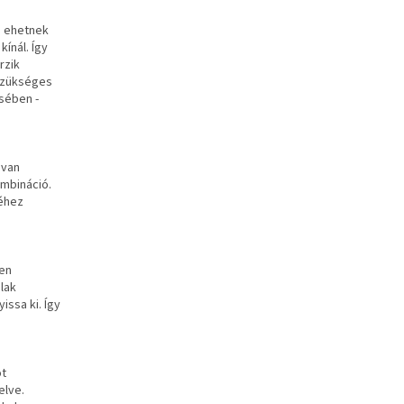
e ehetnek
ínál. Így
rzik
 szükséges
ésében -
 van
ombináció.
jéhez
ken
ulak
issa ki. Így
ot
elve.