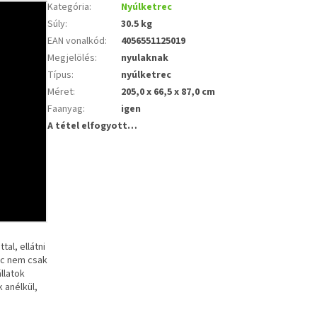
Kategória
:
Nyúlketrec
Súly
:
30.5 kg
EAN vonalkód
:
4056551125019
Megjelölés
:
nyulaknak
Típus
:
nyúlketrec
Méret
:
205,0 x 66,5 x 87,0 cm
Faanyag
:
igen
A tétel elfogyott…
al, ellátni
ec nem csak
llatok
 anélkül,