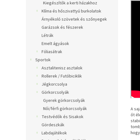
Kiegészítők a kerti házakhoz
Klíma és hőszivattyú burkolatok
Árnyékoló szövetek és szőnyegek
Garázsok és fészerek
Létrák
Emelt ágyások
Fóliasátrak
Sportok
Asztalitenisz asztalok
Rollerek / Futóbiciklik
Jégkorcsolya
Görkorcsolyák
Gyerek görkorcsolyák
Női/férfi görkorcsolyák
A saj
őt é
Testvédők és Sisakok
stabi
Gördeszkák
tomb
hogy 
Labdajátékok