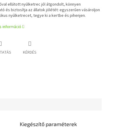
tóval ellátott nyúlketrec jól átgondolt, könnyen
tó és biztosítja az állatok jólétét: egyszerűen vásároljon
ikus nyúlketrecet, tegye ki a kertbe és pihenjen.
s információ
TATÁS
KÉRDÉS
Kiegészítő paraméterek