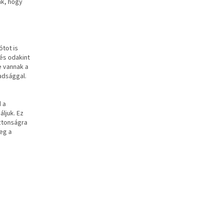
nk, hogy
ótot is
és odakint
e vannak a
adsággal.
 a
ljuk. Ez
iztonságra
eg a