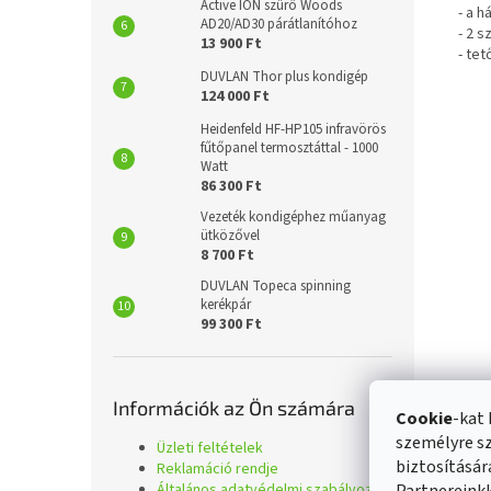
Active ION szűrő Woods
- a h
AD20/AD30 párátlanítóhoz
- 2 s
13 900 Ft
- tet
DUVLAN Thor plus kondigép
124 000 Ft
Heidenfeld HF-HP105 infravörös
fűtőpanel termosztáttal - 1000
Watt
86 300 Ft
Vezeték kondigéphez műanyag
ütközővel
8 700 Ft
DUVLAN Topeca spinning
kerékpár
99 300 Ft
Információk az Ön számára
Cookie
-kat 
személyre sz
Üzleti feltételek
biztosításá
Reklamáció rendje
Általános adatvédelmi szabályozás