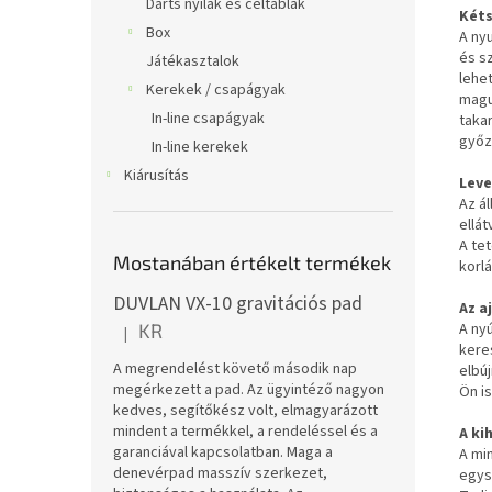
Darts nyilak és céltáblák
Kéts
Box
A ny
és s
Játékasztalok
lehet
Kerekek / csapágyak
magu
In-line csapágyak
takar
győz
In-line kerekek
Kiárusítás
Leve
Az ál
ellát
A te
Mostanában értékelt termékek
korl
DUVLAN VX-10 gravitációs pad
Az a
A nyú
KR
|
A termék értékelése 5-ből 5 csillag.
keres
A megrendelést követő második nap
elbúj
megérkezett a pad. Az ügyintéző nagyon
Ön i
kedves, segítőkész volt, elmagyarázott
mindent a termékkel, a rendeléssel és a
A ki
garanciával kapcsolatban. Maga a
A mi
denevérpad masszív szerkezet,
egys