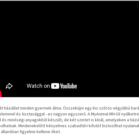
át háziállat minden gyermek álma. Összebújni egy kis szőrös négylábú barátt
lelemmel és tisztasággal - ez nagyon egyszerű. A MyAnimal MH-03 nyúlketr
l és minőségi anyagokból készült, de két szintet is kínál, amelyeken a háziá
olhatnak. Mindenekelőtt kényelmes szabadtéri kifutót biztosíthat nyulainak
állandóan figyelnie kellene őket.