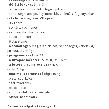
-
sebesség:
0,8 - 14,8 km / h
-
dőlési fokok száma:
3
- pulzusmérő érzékelők a fogantyúkban
- sebességszabályozó gombok közvetlenül a fogantyúkban
- kék háttérvilágítású LCD kijelző
- USB port
- SD-kártya bemenet
- két beépített hangszóró
- audio bemenet
- 6 elasztomer
-
a számítógép megjeleníti
: időt, sebességet, kalóriákat,
pulzust, távolságot
-
programok száma:
12
-
a futópad méretei
: 153 x 68,5 x 116 cm
-
a futófelület mérete
: 115 x 42 cm
- súly: 45 kg
-
maximális terhelhetőség:
110 kg
- biztonsági kulcs
- szállítókerekek
- palacktartók
- a futófelület
összecsukható
- otthoni használatra
Garanciaszolgáltatás ingyen !