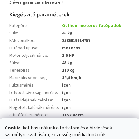
5 éves garancia a keretre !
Kiegészítő paraméterek
Kategória
:
Otthoni motoros futópadok
Súly
:
45 kg
EAN vonalkód
:
8586019914757
Futópad típusa
:
motoros
Motor teljesítménye
:
1,5 HP
Súlya
:
45 kg
Teherbírás
:
110 kg
Maximális sebesség
:
14,8 km/h
Pulzusmérés
:
igen
Lefutott távolság mérése
:
igen
Futás idejének mérése
:
igen
Elégetett kalóriák mérése
:
igen
A futófelület mérete
:
115 x 42 cm
Biztonsági kulcs
:
igen
Cookie
-kat használunk a tartalom és a hirdetések
Dönthető futófelület
:
igen
személyre szabására, közösségi média funkciók
Transport kerekek
:
igen