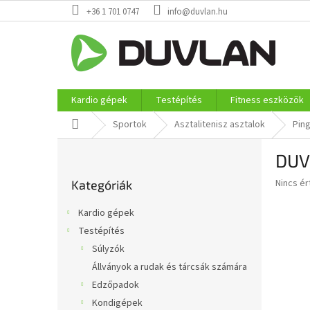
Ugrás
+36 1 701 0747
info@duvlan.hu
a
fő
tartalomhoz
Kardio gépek
Testépítés
Fitness eszközök
Kezdőlap
Sportok
Asztalitenisz asztalok
Pin
O
DUV
l
Kategóriák
d
A
Nincs é
Kategóriák
átugrása
a
termék
l
átlagos
Kardio gépek
s
értékel
Testépítés
5-
ó
ből
Súlyzók
p
0,0
a
Állványok a rudak és tárcsák számára
csillag.
n
Edzőpadok
e
Kondigépek