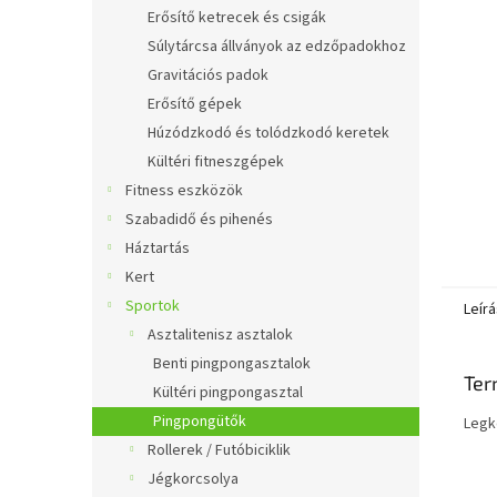
l
Erősítő ketrecek és csigák
Súlytárcsa állványok az edzőpadokhoz
Gravitációs padok
Erősítő gépek
Húzódzkodó és tolódzkodó keretek
Kültéri fitneszgépek
Fitness eszközök
Szabadidő és pihenés
Háztartás
Kert
Sportok
Leírá
Asztalitenisz asztalok
Benti pingpongasztalok
Ter
Kültéri pingpongasztal
Pingpongütők
Legk
Rollerek / Futóbiciklik
Jégkorcsolya