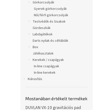
Görkorcsolyák
Gyerek görkorcsolyák
Női/férfi görkorcsolyák
Testvédők és Sisakok
Gördeszkák
Labdajátékok
Darts nyilak és céltáblák
Box
Játékasztalok
Kerekek / csapágyak
In-line csapágyak
In-line kerekek
Kiárusítás
Mostanában értékelt termékek
DUVLAN VX-10 gravitációs pad