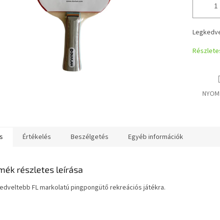
Legkedve
Részlete
NYOM
s
Értékelés
Beszélgetés
Egyéb információk
mék részletes leírása
edveltebb FL markolatú pingpongütő rekreációs játékra.