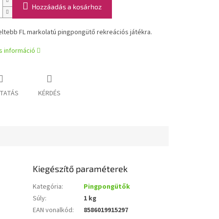
Hozzáadás a kosárhoz
ltebb FL markolatú pingpongütő rekreációs játékra.
s információ
TATÁS
KÉRDÉS
Kiegészítő paraméterek
Kategória
:
Pingpongütők
Súly
:
1 kg
EAN vonalkód
:
8586019915297