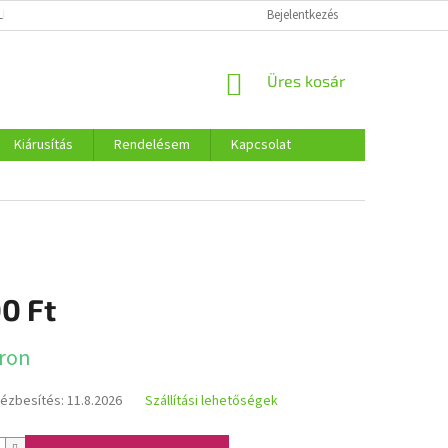
LMI SZABÁLYOZÁS
COOKIES
Bejelentkezés
KOSÁR
Üres kosár
Kiárusítás
Rendelésem
Kapcsolat
0 Ft
:
ron
kézbesítés:
11.8.2026
Szállítási lehetőségek