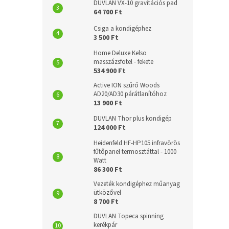
DUVLAN VX-10 gravitációs pad
64 700 Ft
Csiga a kondigéphez
3 500 Ft
Home Deluxe Kelso
masszázsfotel - fekete
534 900 Ft
Active ION szűrő Woods
AD20/AD30 párátlanítóhoz
13 900 Ft
DUVLAN Thor plus kondigép
124 000 Ft
Heidenfeld HF-HP105 infravörös
fűtőpanel termosztáttal - 1000
Watt
86 300 Ft
Vezeték kondigéphez műanyag
ütközővel
8 700 Ft
DUVLAN Topeca spinning
kerékpár