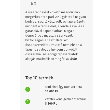
KR
|
A termék értékelése 5-ből 5 csillag.
A megrendelést követő második nap
megérkezett a pad. Az ügyintéző nagyon
kedves, segítőkész volt, elmagyarázott
mindent a termékkel, a rendeléssel és a
garanciával kapcsolatban. Maga a
denevérpad masszív szerkezet,
biztonságos a használata. Az
összeszerelési útmutató nem ehhez a
típushoz való, de így sem bonyolult
összerakni. Az eddigi tapasztalatok
alapján maximálisan megéri az árát!
Top 10 termék
Kerti hintaágy DUVLAN Zera
38 600 Ft
Vezeték kondigéphez csavarral
8 700 Ft