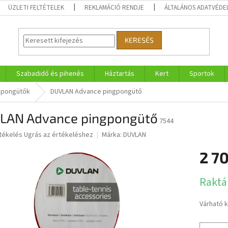
ÜZLETI FELTÉTELEK
REKLAMÁCIÓ RENDJE
ÁLTALÁNOS ADATVÉDE
KERESÉS
Szabadidő és pihenés
Háztartás
Kert
Sportok
gpongütők
DUVLAN Advance pingpongütő
LAN Advance pingpongütő
7544
rtékelés
Ugrás az értékeléshez
Márka:
DUVLAN
2 70
ése
Egységár
Raktá
Várható 