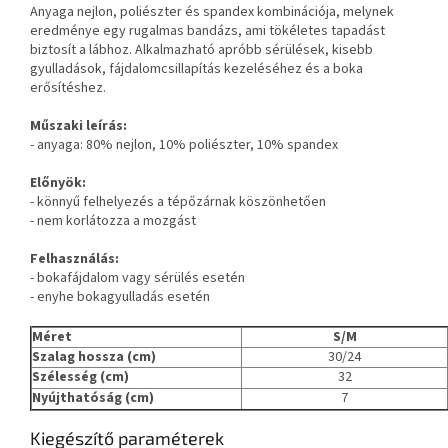
Anyaga nejlon, poliészter és spandex kombinációja, melynek
eredménye egy rugalmas bandázs, ami tökéletes tapadást
biztosít a lábhoz. Alkalmazható apróbb sérülések, kisebb
gyulladások, fájdalomcsillapítás kezeléséhez és a boka
erősítéshez.
Műszaki leírás:
- anyaga: 80% nejlon, 10% poliészter, 10% spandex
Előnyök:
- könnyű felhelyezés a tépőzárnak köszönhetően
- nem korlátozza a mozgást
Felhasználás:
- bokafájdalom vagy sérülés esetén
- enyhe bokagyulladás esetén
Méret
S/M
Szalag hossza (cm)
30/24
Szélesség (cm)
32
Nyújthatóság (cm)
7
Kiegészítő paraméterek