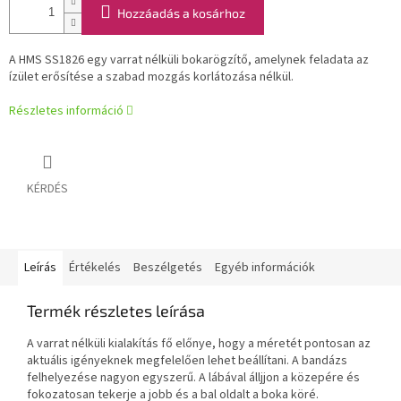
Hozzáadás a kosárhoz
A HMS SS1826 egy varrat nélküli bokarögzítő, amelynek feladata az
ízület erősítése a szabad mozgás korlátozása nélkül.
Részletes információ
KÉRDÉS
Leírás
Értékelés
Beszélgetés
Egyéb információk
Termék részletes leírása
A varrat nélküli kialakítás fő előnye, hogy a méretét pontosan az
aktuális igényeknek megfelelően lehet beállítani. A bandázs
felhelyezése nagyon egyszerű. A lábával álljjon a közepére és
fokozatosan tekerje a jobb és a bal oldalt a boka köré.