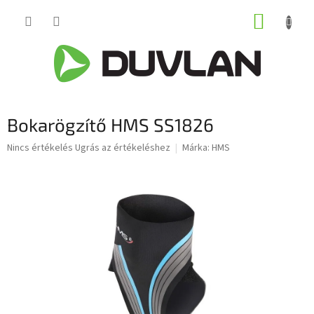
Ugrás
KOSÁR
a
fő
tartalomhoz
Bokarögzítő HMS SS1826
A
Nincs értékelés
Ugrás az értékeléshez
Márka:
HMS
termék
átlagos
értékelése
5-
ből
0,0
csillag.