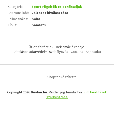
Kategória
:
Sport rögzítők és derékszíjak
EAN vonalkód
:
Változat kiválasztása
Felhasználás
:
boka
Típus
:
bandázs
L
á
Üzleti feltételek
Reklamáció rendje
b
Általános adatvédelmi szabályozás
Cookies
Kapcsolat
l
é
c
Shoptet készítette
Copyright 2026
Duvlan.hu
. Minden jog fenntartva.
Süti beállítások
szerkesztése