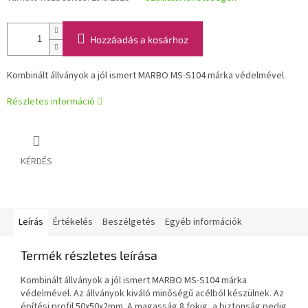
Hozzáadás a kosárhoz
Kombinált állványok a jól ismert MARBO MS-S104 márka védelmével.
Részletes információ
KÉRDÉS
Leírás
Értékelés
Beszélgetés
Egyéb információk
Termék részletes leírása
Kombinált állványok a jól ismert MARBO MS-S104 márka
védelmével. Az állványok kiváló minőségű acélból készülnek. Az
építési profil 50x50x2mm. A magasság 8 fokig, a biztonság pedig