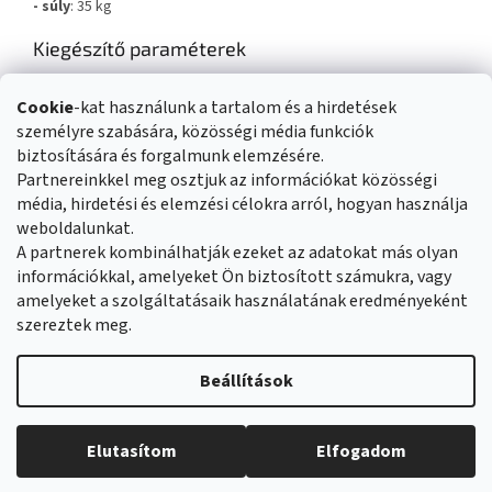
- súly
: 35 kg
Kiegészítő paraméterek
Kategória
:
Súlytárcsa állványok az edzőpadokhoz
Cookie
-kat használunk a tartalom és a hirdetések
Súly
:
35 kg
személyre szabására, közösségi média funkciók
EAN vonalkód
:
5901720120526
biztosítására és forgalmunk elemzésére.
Partnereinkkel meg osztjuk az információkat közösségi
média, hirdetési és elemzési célokra arról, hogyan használja
L
weboldalunkat.
á
Üzleti feltételek
Reklamáció rendje
A partnerek kombinálhatják ezeket az adatokat más olyan
b
Általános adatvédelmi szabályozás
Cookies
Kapcsolat
információkkal, amelyeket Ön biztosított számukra, vagy
l
amelyeket a szolgáltatásaik használatának eredményeként
é
szereztek meg.
c
Shoptet készítette
Beállítások
Copyright 2026
Duvlan.hu
. Minden jog fenntartva.
Süti beállítások
Elutasítom
Elfogadom
szerkesztése