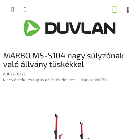
Ugrás
KOSÁR
a
fő
tartalomhoz
MARBO MS-S104 nagy súlyzónak
való állvány tüskékkel
ABI-17-3-122
A
Nincs értékelés
Ugrás az értékeléshez
Márka:
MARBO
termék
átlagos
értékelése
5-
ből
0,0
csillag.