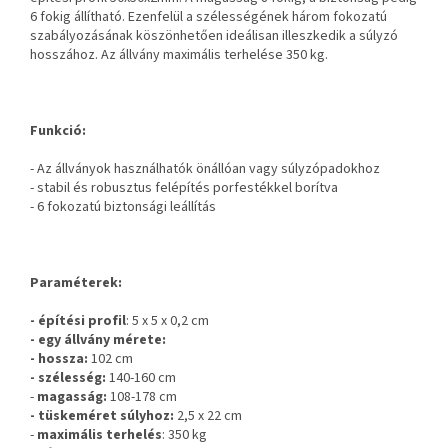
6 fokig állítható. Ezenfelül a szélességének három fokozatú
szabályozásának köszönhetően ideálisan illeszkedik a súlyzó
hosszához. Az állvány maximális terhelése 350 kg.
Funkció:
- Az állványok használhatók önállóan vagy súlyzópadokhoz
- stabil és robusztus felépítés porfestékkel borítva
- 6 fokozatú biztonsági leállítás
Paraméterek:
- építési profil
: 5 x 5 x 0,2 cm
- egy állvány mérete:
- hossza:
102 cm
- szélesség:
140-160 cm
-
magasság:
108-178 cm
- tüskeméret súlyhoz:
2,5 x 22 cm
-
maximális terhelés
: 350 kg