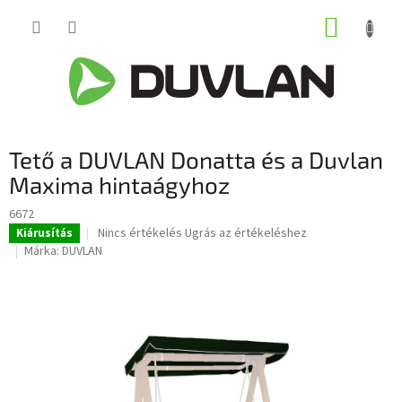
Ugrás
KOSÁR
a
fő
tartalomhoz
Tető a DUVLAN Donatta és a Duvlan
Maxima hintaágyhoz
6672
A
Nincs értékelés
Ugrás az értékeléshez
Kiárusítás
termék
Márka:
DUVLAN
átlagos
értékelése
5-
ből
0,0
csillag.