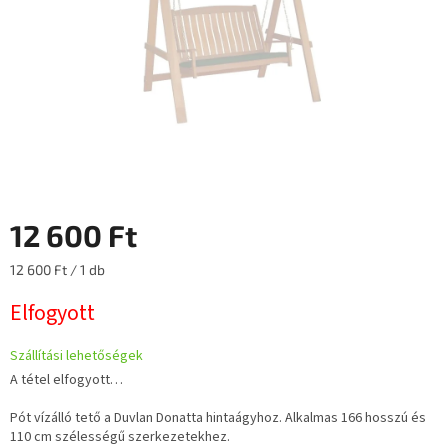
12 600 Ft
Egységár:
12 600 Ft / 1 db
Elfogyott
Szállítási lehetőségek
A tétel elfogyott…
Pót
vízálló tető a Duvlan Donatta hintaágyhoz.
Alkalmas 166 hosszú és
110 cm szélességű szerkezetekhez.