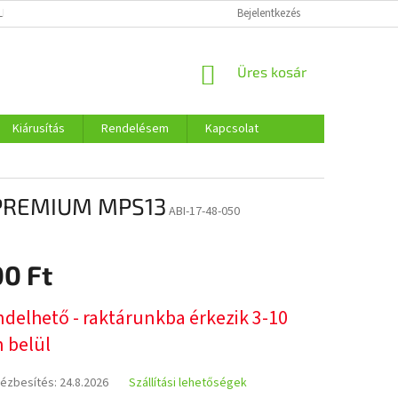
LMI SZABÁLYOZÁS
COOKIES
Bejelentkezés
KOSÁR
Üres kosár
Kiárusítás
Rendelésem
Kapcsolat
 PREMIUM MPS13
ABI-17-48-050
00 Ft
:
ndelhető - raktárunkba érkezik 3-10
 belül
kézbesítés:
24.8.2026
Szállítási lehetőségek