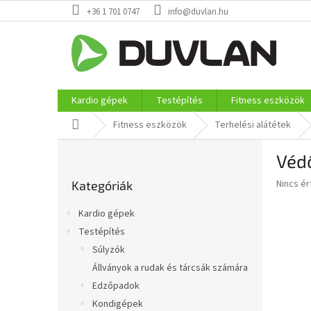
Ugrás
+36 1 701 0747
info@duvlan.hu
a
fő
tartalomhoz
Kardio gépek
Testépítés
Fitness eszközök
Kezdőlap
Fitness eszközök
Terhelési alátétek
O
Véd
l
Kategóriák
d
A
Nincs é
Kategóriák
átugrása
a
termék
l
átlagos
Kardio gépek
s
értékel
Testépítés
5-
ó
ből
Súlyzók
p
0,0
a
Állványok a rudak és tárcsák számára
csillag.
n
Edzőpadok
e
Kondigépek