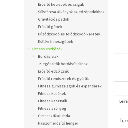
l
Erősítő ketrecek és csigák
Súlytárcsa állványok az edzőpadokhoz
Gravitációs padok
Erősítő gépek
Húzódzkodó és tolódzkodó keretek
Kültéri fitneszgépek
Fitness eszközök
Bordásfalak
Kiegészítők bordásfalakhoz
Erősítő edző zsák
Erősítő rendszerek és gyűrűk
Fitness gumiszalagok és expanderek
Fitness kellékek
Fitness kesztyűk
Leírá
Fitness szőnyeg
Gimnasztikai labda
Ter
Hasizomerősítő henger