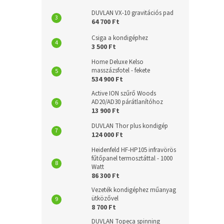
DUVLAN VX-10 gravitációs pad
64 700 Ft
Csiga a kondigéphez
3 500 Ft
Home Deluxe Kelso
masszázsfotel - fekete
534 900 Ft
Active ION szűrő Woods
AD20/AD30 párátlanítóhoz
13 900 Ft
DUVLAN Thor plus kondigép
124 000 Ft
Heidenfeld HF-HP105 infravörös
fűtőpanel termosztáttal - 1000
Watt
86 300 Ft
Vezeték kondigéphez műanyag
ütközővel
8 700 Ft
DUVLAN Topeca spinning