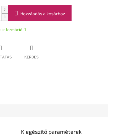
Hozzáadás a kosárhoz
s információ
TATÁS
KÉRDÉS
Kiegészítő paraméterek