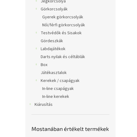
Jégkorcsolya
Görkorcsolyák
Gyerek görkorcsolyák
Női/férfi görkorcsolyák
Testvédők és Sisakok
Gördeszkák
Labdajátékok
Darts nyilak és céltáblák
Box
Játékasztalok
Kerekek / csapágyak
In-line csapágyak
In-line kerekek
Kiárusítás
Mostanában értékelt termékek