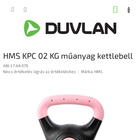
Ugrás
KOSÁR
a
fő
tartalomhoz
HMS KPC 02 KG műanyag kettlebell
ABI-17-64-078
A
Nincs értékelés
Ugrás az értékeléshez
Márka:
HMS
termék
átlagos
értékelése
5-
ből
0,0
csillag.