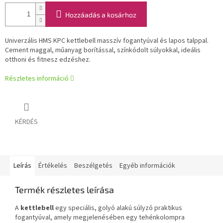
Hozzáadás a kosárhoz
Univerzális HMS KPC kettlebell masszív fogantyúval és lapos talppal.
Cement maggal, műanyag borítással, színkódolt súlyokkal, ideális
otthoni és fitnesz edzéshez.
Részletes információ
KÉRDÉS
Leírás
Értékelés
Beszélgetés
Egyéb információk
Termék részletes leírása
A
kettlebell
egy speciális, golyó alakú súlyzó praktikus
fogantyúval, amely megjelenésében egy tehénkolompra