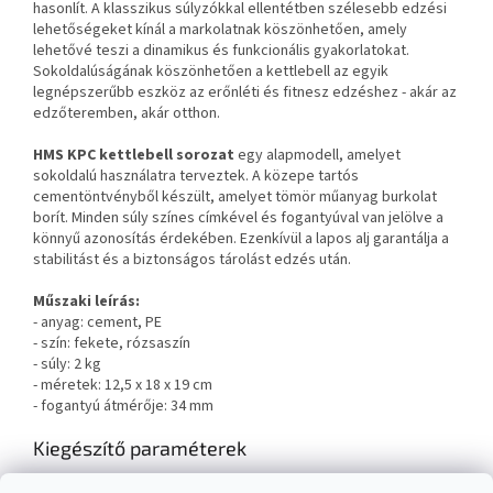
hasonlít. A klasszikus súlyzókkal ellentétben szélesebb edzési
lehetőségeket kínál a markolatnak köszönhetően, amely
lehetővé teszi a dinamikus és funkcionális gyakorlatokat.
Sokoldalúságának köszönhetően a kettlebell az egyik
legnépszerűbb eszköz az erőnléti és fitnesz edzéshez - akár az
edzőteremben, akár otthon.
HMS KPC kettlebell sorozat
egy alapmodell, amelyet
sokoldalú használatra terveztek. A közepe tartós
cementöntvényből készült, amelyet tömör műanyag burkolat
borít. Minden súly színes címkével és fogantyúval van jelölve a
könnyű azonosítás érdekében. Ezenkívül a lapos alj garantálja a
stabilitást és a biztonságos tárolást edzés után.
Műszaki leírás:
- anyag: cement, PE
- szín: fekete, rózsaszín
- súly: 2 kg
- méretek: 12,5 x 18 x 19 cm
- fogantyú átmérője: 34 mm
Kiegészítő paraméterek
Kategória
:
Vin-Bell és Ketlebel